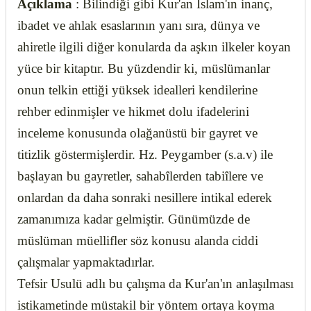
Açıklama
: Bilindiği gibi Kur'an İslam'ın inanç,
ibadet ve ahlak esaslarının yanı sıra, dünya ve
ahiretle ilgili diğer konularda da aşkın ilkeler koyan
yüce bir kitaptır. Bu yüzdendir ki, müslümanlar
onun telkin ettiği yüksek idealleri kendilerine
rehber edinmişler ve hikmet dolu ifadelerini
inceleme konusunda olağanüstü bir gayret ve
titizlik göstermişlerdir. Hz. Peygamber (s.a.v) ile
başlayan bu gayretler, sahabîlerden tabiîlere ve
onlardan da daha sonraki nesillere intikal ederek
zamanımıza kadar gelmiştir. Günümüzde de
müslüman müellifler söz konusu alanda ciddi
çalışmalar yapmaktadırlar.
Tefsir Usulü adlı bu çalışma da Kur'an'ın anlaşılması
istikametinde müstakil bir yöntem ortaya koyma