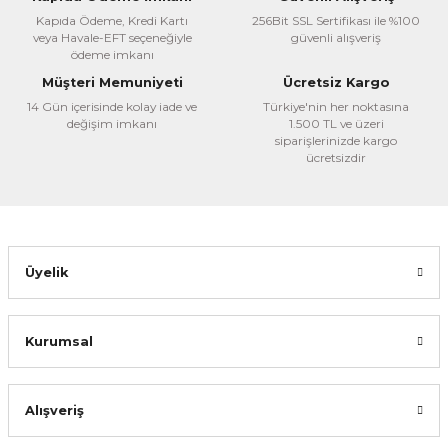
Ürün açıklamasında eksik bilgiler bulunuyor.
Kapıda Ödeme, Kredi Kartı
256Bit SSL Sertifikası ile %100
veya Havale-EFT seçeneğiyle
güvenli alışveriş
Ürün bilgilerinde hatalar bulunuyor.
ödeme imkanı
Ürün fiyatı diğer sitelerden daha pahalı.
Müşteri Memuniyeti
Ücretsiz Kargo
Bu ürüne benzer farklı alternatifler olmalı.
14 Gün içerisinde kolay iade ve
Türkiye'nin her noktasına
değişim imkanı
1.500 TL ve üzeri
siparişlerinizde kargo
ücretsizdir
Gönder
Üyelik
Kurumsal
Alışveriş