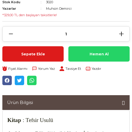
Stok Kodu
3020
Yazarlar
Muhsin Demirci
*329,00 TL den başlayan taksitlerle!
Sepete Ekle
Hemen Al
Fiyat Alarmı
Yorum Yaz
Tavsiye Et
Yazdır
Ürün Bilgisi
Kitap
: Tefsir Usulü