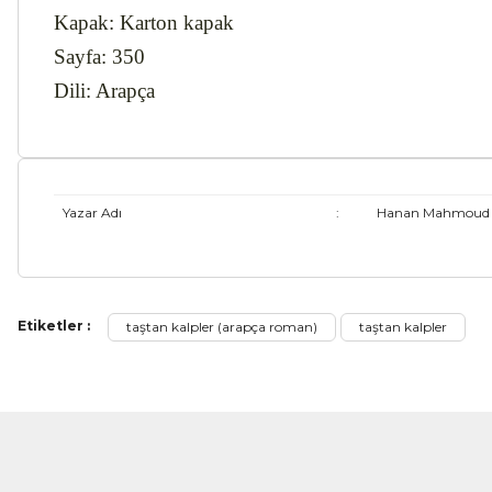
Kapak
: Karton kapak
Sayfa
: 350
Dili: Arapça
Yazar Adı
:
Hanan Mahmoud
Bu ürünün fiyat bilgisi, resim, ürün açıklamalarında ve diğer ko
Etiketler :
taştan kalpler (arapça roman)
taştan kalpler
Görüş ve önerileriniz için teşekkür ederiz.
Ürün resmi kalitesiz, bozuk veya görüntülenemiyor.
Ürün açıklamasında eksik bilgiler bulunuyor.
Ürün bilgilerinde hatalar bulunuyor.