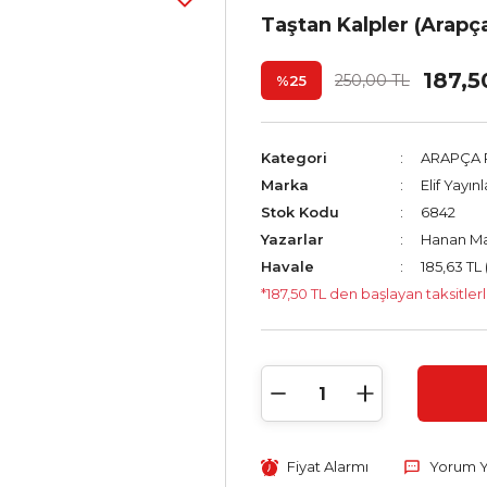
Taştan Kalpler (Arap
187,5
250,00 TL
%25
Kategori
ARAPÇA
Marka
Elif Yayınl
Stok Kodu
6842
Yazarlar
Hanan M
Havale
185,63 TL 
*187,50 TL den başlayan taksitlerl
Fiyat Alarmı
Yorum 