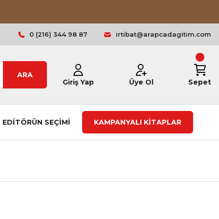
0 (216) 344 98 87
irtibat@arapcadagitim.com
ARA
Giriş Yap
Üye Ol
Sepet
EDİTÖRÜN SEÇİMİ
KAMPANYALI KİTAPLAR