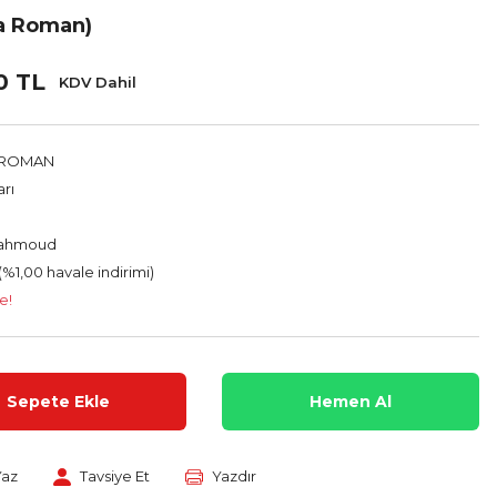
ça Roman)
0 TL
KDV Dahil
 ROMAN
arı
ahmoud
(%1,00 havale indirimi)
e!
Sepete Ekle
Hemen Al
Yaz
Tavsiye Et
Yazdır