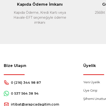
Ürün fiyatı diğer sitelerden daha pahalı.
Kapıda Ödeme İmkanı
G
Bu ürüne benzer farklı alternatifler olmalı.
Kapıda Ödeme, Kredi Kartı veya
256Bit 
Havale-EFT seçeneğiyle ödeme
imkanı
Bize Ulaşın
Üyelik
Yeni Üyelik
0 (216) 344 98 87
Üye Girişi
0 537 564 38 94
Şifremi Unutt
irtibat@arapcadagitim.com