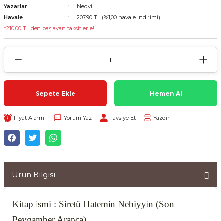
Yazarlar
Nedvi
Havale
207,90 TL (%1,00 havale indirimi)
*210,00 TL den başlayan taksitlerle!
Sepete Ekle
Hemen Al
Fiyat Alarmı
Yorum Yaz
Tavsiye Et
Yazdır
Ürün Bilgisi
Kitap ismi : Siretü Hatemin Nebiyyin (Son
Peygamber Arapça)