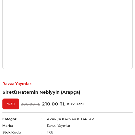
Ravza Yayınları
Siretü Hatemin Nebiyyin (Arapça)
210,00 TL
%30
300,00 TL
KDV Dahil
Kategori
ARAPÇA KAYNAK KİTAPLAR
Marka
Ravza Yayınları
Stok Kodu
1108