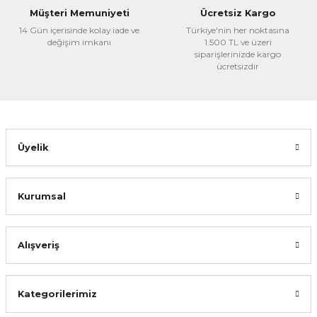
Bu ürüne benzer farklı alternatifler olmalı.
Müşteri Memuniyeti
Ücretsiz Kargo
14 Gün içerisinde kolay iade ve
Türkiye'nin her noktasına
değişim imkanı
1.500 TL ve üzeri
siparişlerinizde kargo
ücretsizdir
Gönder
Üyelik
Kurumsal
Alışveriş
Kategorilerimiz