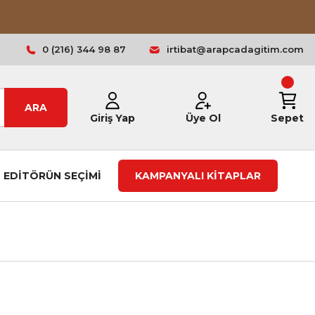
0 (216) 344 98 87
irtibat@arapcadagitim.com
ARA
Giriş Yap
Üye Ol
Sepet
EDİTÖRÜN SEÇİMİ
KAMPANYALI KİTAPLAR