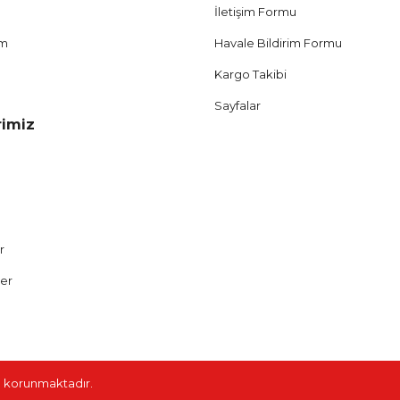
İletişim Formu
um
Havale Bildirim Formu
Kargo Takibi
Sayfalar
rimiz
r
ler
ile korunmaktadır.