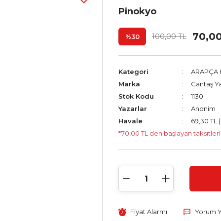
Pinokyo
70,0
100,00 TL
%30
Kategori
ARAPÇA 
Marka
Cantaş Ya
Stok Kodu
1130
Yazarlar
Anonim
Havale
69,30 TL 
*70,00 TL den başlayan taksitlerl
Fiyat Alarmı
Yorum 