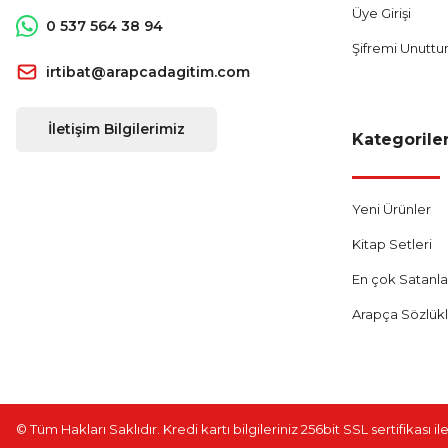
Üye Girişi
0 537 564 38 94
Şifremi Unutt
irtibat@arapcadagitim.com
İletişim Bilgilerimiz
Kategorile
Yeni Ürünler
Kitap Setleri
En çok Satanla
Arapça Sözlük
© Tüm Hakları Saklıdır. Kredi kartı bilgileriniz 256bit SSL sertifikası 