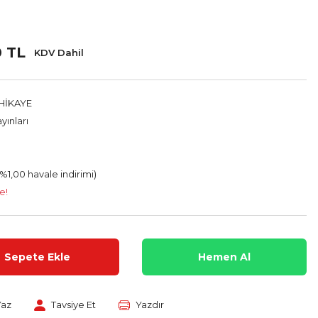
0 TL
KDV Dahil
HİKAYE
yınları
(%1,00 havale indirimi)
e!
Sepete Ekle
Hemen Al
Yaz
Tavsiye Et
Yazdır