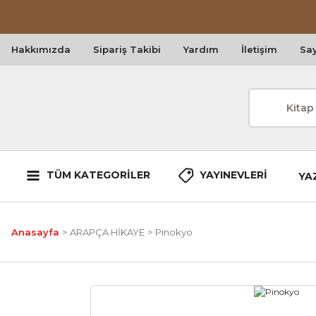
Hakkımızda
Sipariş Takibi
Yardım
İletişim
Say
TÜM KATEGORİLER
YAYINEVLERİ
YA
Anasayfa
ARAPÇA HİKAYE
Pinokyo