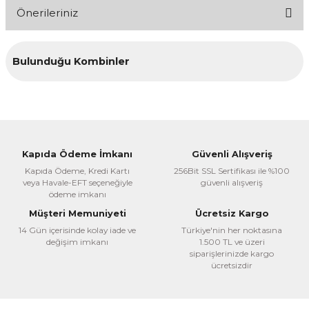
Önerileriniz
Yorum Yaz
Bu ürünün fiyat bilgisi, resim, ürün açıklamalarında ve diğer
Bulunduğu Kombinler
konularda yetersiz gördüğünüz noktaları öneri formunu
kullanarak tarafımıza iletebilirsiniz.
Görüş ve önerileriniz için teşekkür ederiz.
Ürün resmi kalitesiz, bozuk veya görüntülenemiyor.
Ürün açıklamasında eksik bilgiler bulunuyor.
Kapıda Ödeme İmkanı
Güvenli Alışveriş
Ürün bilgilerinde hatalar bulunuyor.
Kapıda Ödeme, Kredi Kartı
256Bit SSL Sertifikası ile %100
Ürün fiyatı diğer sitelerden daha pahalı.
veya Havale-EFT seçeneğiyle
güvenli alışveriş
ödeme imkanı
Bu ürüne benzer farklı alternatifler olmalı.
Müşteri Memuniyeti
Ücretsiz Kargo
14 Gün içerisinde kolay iade ve
Türkiye'nin her noktasına
değişim imkanı
1.500 TL ve üzeri
Arapça Dağıtım
siparişlerinizde kargo
Osmanlıca Öğretim Seti -4 Kitap-
ücretsizdir
Gönder
700,00 TL
%45