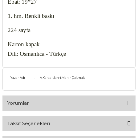
Ebat: 19*27
1. hm. Renkli baskı
224 sayfa
Karton kapak
Dili: Osmanlıca - Türkçe
Yazar Adı
:
A.Karaarslan-İ.Mahir Çakmak
Yorumlar
Taksit Seçenekleri
Bu ürüne ilk yorumu siz yapın!