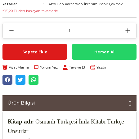
Yazarlar
Abdullah Karaarslan-İbrahim Mahir Çakmak
*151,20 TL den başlayan taksitlerle!
Sepete Ekle
Hemen Al
Fiyat Alarmı
Yorum Yaz
Tavsiye Et
Yazdır
Ürün Bilgisi
Kitap adı:
Osmanlı Türkçesi İmla Kitabı Türkçe
Unsurlar