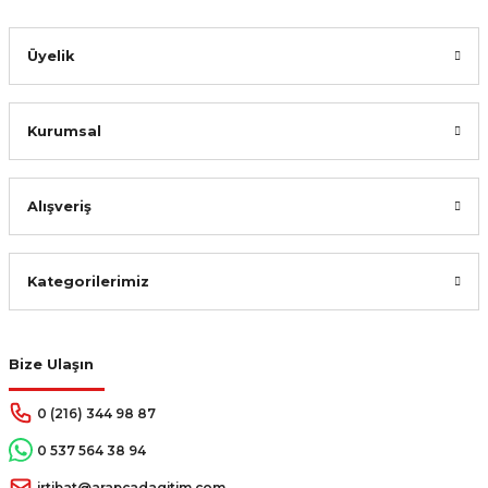
385,00 TL
Sepete Ekle
Üyelik
Kurumsal
Alışveriş
Kategorilerimiz
Bize Ulaşın
0 (216) 344 98 87
0 537 564 38 94
irtibat@arapcadagitim.com