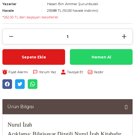
Yazarlar
Hasan Bin Ammar Şurunbulalı
Havale
259,88 TL (%1,00 havale indirimi)
*262,50 TL den başlayan taksitlerle!
Sepete Ekle
Hemen Al
Fiyat Alarmı
Yorum Yaz
Tavsiye Et
Yazdır
Ürün Bilgisi
Nurul İzah
Açıklama: Bilgisayar Dizgili
Nurul İzah
Kitabıdır.