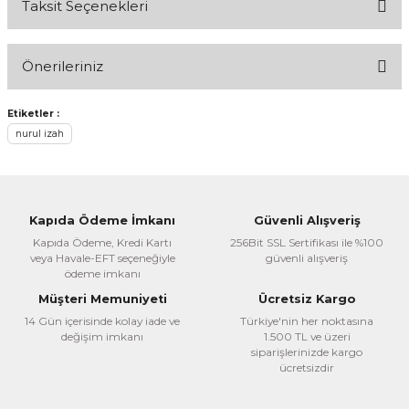
Taksit Seçenekleri
Bu ürüne ilk yorumu siz yapın!
Önerileriniz
Yorum Yaz
Bu ürünün fiyat bilgisi, resim, ürün açıklamalarında ve diğer
Etiketler :
konularda yetersiz gördüğünüz noktaları öneri formunu
nurul izah
kullanarak tarafımıza iletebilirsiniz.
Görüş ve önerileriniz için teşekkür ederiz.
Ürün resmi kalitesiz, bozuk veya görüntülenemiyor.
Kapıda Ödeme İmkanı
Güvenli Alışveriş
Ürün açıklamasında eksik bilgiler bulunuyor.
Kapıda Ödeme, Kredi Kartı
256Bit SSL Sertifikası ile %100
veya Havale-EFT seçeneğiyle
güvenli alışveriş
Ürün bilgilerinde hatalar bulunuyor.
ödeme imkanı
Ürün fiyatı diğer sitelerden daha pahalı.
Müşteri Memuniyeti
Ücretsiz Kargo
Bu ürüne benzer farklı alternatifler olmalı.
14 Gün içerisinde kolay iade ve
Türkiye'nin her noktasına
değişim imkanı
1.500 TL ve üzeri
siparişlerinizde kargo
ücretsizdir