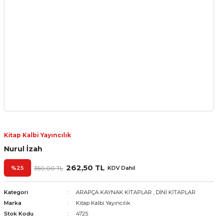
Kitap Kalbi Yayıncılık
Nurul İzah
262,50 TL
%25
350,00 TL
KDV Dahil
Kategori
ARAPÇA KAYNAK KİTAPLAR
,
DİNİ KİTAPLAR
Marka
Kitap Kalbi Yayıncılık
Stok Kodu
4725