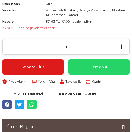
Stok Kodu
3117
Yazarlar
Ahmed Al- Ruhban, Rawiya Al-Muhanni, Moutasem
Muhammad Hamad
Havale
501,93 TL (%1,00 havale indirimi)
*507,00 TL den başlayan taksitlerle!
Sepete Ekle
Hemen Al
Fiyat Alarmı
Yorum Yaz
Tavsiye Et
Yazdır
HIZLI GÖNDERI
KAMPANYALI ÜRÜN
Ürün Bilgisi