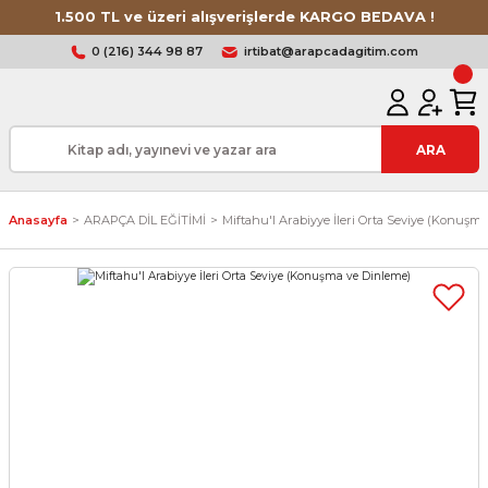
1.500 TL ve üzeri alışverişlerde KARGO BEDAVA !
0 (216) 344 98 87
irtibat@arapcadagitim.com
ARA
Anasayfa
ARAPÇA DİL EĞİTİMİ
Miftahu'l Arabiyye İleri Orta Seviye (Konuşm