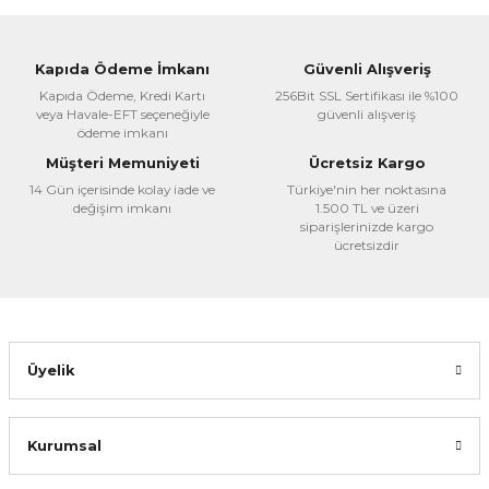
Ürün fiyatı diğer sitelerden daha pahalı.
Bu ürüne benzer farklı alternatifler olmalı.
Kapıda Ödeme İmkanı
Güvenli Alışveriş
Kapıda Ödeme, Kredi Kartı
256Bit SSL Sertifikası ile %100
Akdem Yayınları
veya Havale-EFT seçeneğiyle
güvenli alışveriş
Miftahu’l Arabiyye Set 9 Kitap
ödeme imkanı
Müşteri Memuniyeti
Ücretsiz Kargo
5.850,00 TL
14 Gün içerisinde kolay iade ve
Türkiye'nin her noktasına
%22
Gönder
4.563,00 TL
değişim imkanı
1.500 TL ve üzeri
siparişlerinizde kargo
ücretsizdir
Sepete Ekle
Üyelik
Kurumsal