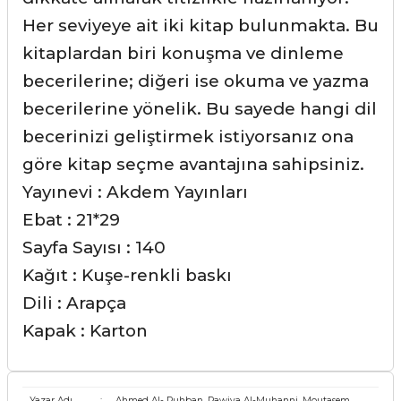
Her seviyeye ait iki kitap bulunmakta. Bu
kitaplardan biri konuşma ve dinleme
becerilerine; diğeri ise okuma ve yazma
becerilerine yönelik. Bu sayede hangi dil
becerinizi geliştirmek istiyorsanız ona
göre kitap seçme avantajına sahipsiniz.
Yayınevi : Akdem Yayınları
Ebat : 21*29
Sayfa Sayısı : 140
Kağıt : Kuşe-renkli baskı
Dili : Arapça
Kapak : Karton
Yazar Adı
:
Ahmed Al- Ruhban, Rawiya Al-Muhanni, Moutasem