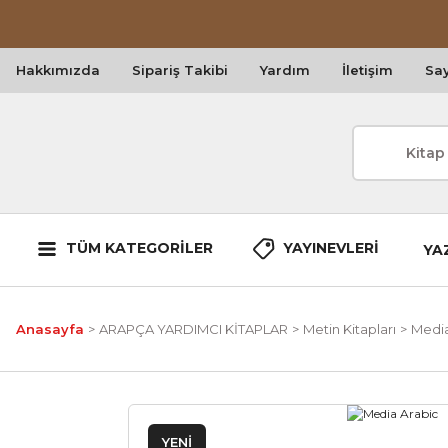
Hakkımızda
Sipariş Takibi
Yardım
İletişim
Say
TÜM KATEGORİLER
YAYINEVLERİ
YA
Anasayfa
ARAPÇA YARDIMCI KİTAPLAR
Metin Kitapları
Media
YENİ