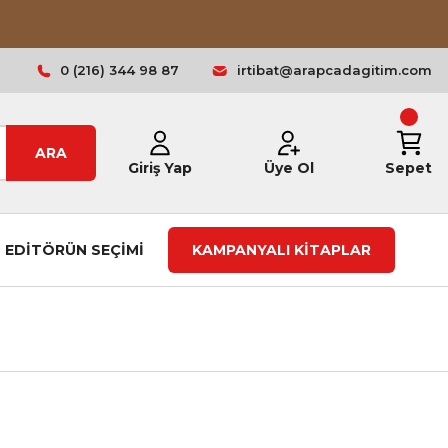
0 (216) 344 98 87
irtibat@arapcadagitim.com
ARA
Giriş Yap
Üye Ol
Sepet
EDİTÖRÜN SEÇİMİ
KAMPANYALI KİTAPLAR