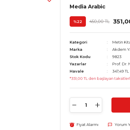
Media Arabic
351,0
450,00 TL
%22
Kategori
Metin Kit
Marka
Akdem Ya
Stok Kodu
9823
Yazarlar
Prof. Dr.
Havale
347,49 TL 
*351,00 TL den başlayan taksitler
Fiyat Alarmı
Yorum 