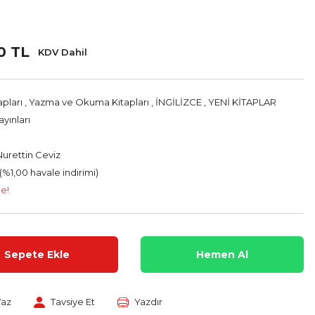
0 TL
KDV Dahil
apları
,
Yazma ve Okuma Kitapları
,
İNGİLİZCE
,
YENİ KİTAPLAR
yınları
 Nurettin Ceviz
(%1,00 havale indirimi)
le!
Sepete Ekle
Hemen Al
Yaz
Tavsiye Et
Yazdır