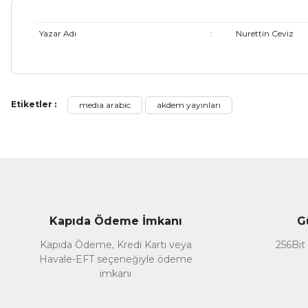
Yazar Adı
:
Nurettin Ceviz
Bu ürünün fiyat bilgisi, resim, ürün açıklamalarında ve diğer ko
Etiketler :
media arabic
akdem yayınları
Görüş ve önerileriniz için teşekkür ederiz.
Ürün resmi kalitesiz, bozuk veya görüntülenemiyor.
Ürün açıklamasında eksik bilgiler bulunuyor.
Ürün bilgilerinde hatalar bulunuyor.
Ürün fiyatı diğer sitelerden daha pahalı.
Kapıda Ödeme İmkanı
G
Bu ürüne benzer farklı alternatifler olmalı.
Kapıda Ödeme, Kredi Kartı veya
256Bit 
Havale-EFT seçeneğiyle ödeme
imkanı