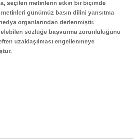
, seçilen metinlerin etkin bir biçimde
 metinleri günümüz basın dilini yansıtma
 medya organlarından derlenmiştir.
ı gelebilen sözlüğe başvurma zorunluluğunu
deften uzaklaşılması engellenmeye
ştur.