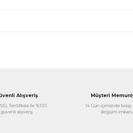
nularda yetersiz gördüğünüz noktaları öneri formunu kullanarak tarafımız
Bu ürüne ilk yorumu siz yapın!
Yorum Yaz
üvenli Alışveriş
Müşteri Memuni
SSL Sertifikası ile %100
14 Gün içerisinde kolay
güvenli alışveriş
değişim imkanı