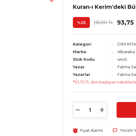
Kuran-ı Kerim'deki Bü
93,75
125,00 TL
%25
Kategori
DİNİ KİT
Marka
Albaraka 
Stok Kodu
4445
Yazar
Fatma Se
Yazarlar
Fatma Se
*93,75 TL den başlayan taksitlerle
Fiyat Alarmı
Yorum 