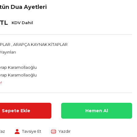
tün Dua Ayetleri
 TL
KDV Dahil
APLAR
,
ARAPÇA KAYNAK KİTAPLAR
Yayınları
rap Karamollaoğlu
rap Karamollaoğlu
!
Sepete Ekle
Hemen Al
Yaz
Tavsiye Et
Yazdır