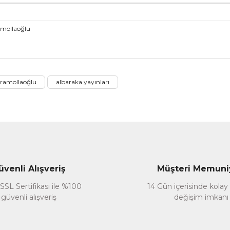
mollaoğlu
nularda yetersiz gördüğünüz noktaları öneri formunu kullanarak tarafımız
aramollaoğlu
albaraka yayınları
Bu ürüne ilk yorumu siz yapın!
Yorum Yaz
üvenli Alışveriş
Müşteri Memuni
SSL Sertifikası ile %100
14 Gün içerisinde kolay
güvenli alışveriş
değişim imkanı