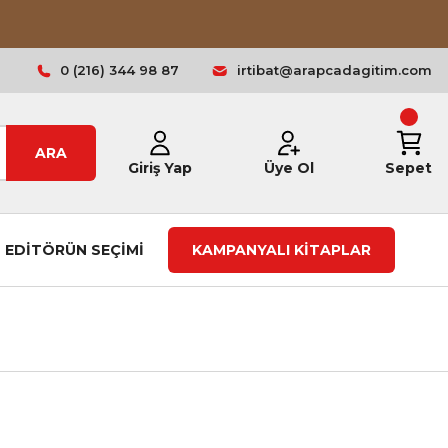
0 (216) 344 98 87
irtibat@arapcadagitim.com
ARA
Giriş Yap
Üye Ol
Sepet
EDİTÖRÜN SEÇİMİ
KAMPANYALI KİTAPLAR