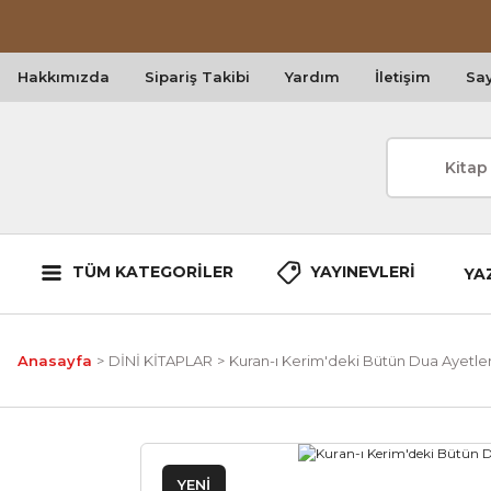
Hakkımızda
Sipariş Takibi
Yardım
İletişim
Say
TÜM KATEGORİLER
YAYINEVLERİ
YA
Anasayfa
DİNİ KİTAPLAR
Kuran-ı Kerim'deki Bütün Dua Ayetler
YENİ