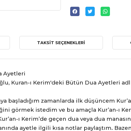
TAKSIT SEÇENEKLERI
 Ayetleri
̆lu, Kuran-ı Kerim'deki Bütün Dua Ayetleri
adl
ya başladığım zamanlarda ilk düşüncem Kur’a
̆ini görmek istedim ve bu amaçla Kur’an-ı Ker
 Kur’an-ı Kerim’de geçen dua veya dua manası
anında ayetle ilgili kısa notlar paylaştım. Ba