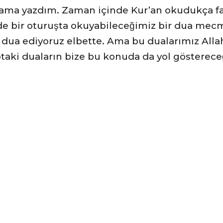
klama yazdım. Zaman içinde Kur’an okudukça far
e bir oturuşta okuyabileceğimiz bir dua mecmu
’a dua ediyoruz elbette. Ama bu dualarımız Alla
ki duaların bize bu konuda da yol göstereceğin