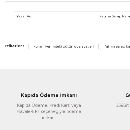
Yazar Adı
:
Fatma Serap Kara
Bu ürünün fiyat bilgisi, resim, ürün açıklamalarında ve diğer ko
Etiketler :
kuranı kerimdeki bütün dua ayetleri
fatma serap k
Görüş ve önerileriniz için teşekkür ederiz.
Ürün resmi kalitesiz, bozuk veya görüntülenemiyor.
Ürün açıklamasında eksik bilgiler bulunuyor.
Ürün bilgilerinde hatalar bulunuyor.
Ürün fiyatı diğer sitelerden daha pahalı.
Kapıda Ödeme İmkanı
G
Bu ürüne benzer farklı alternatifler olmalı.
Kapıda Ödeme, Kredi Kartı veya
256Bit 
Havale-EFT seçeneğiyle ödeme
imkanı