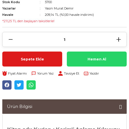
Stok Kodu
5700
Yazarlar
Yasin Murat Demir
Havale
209,14 TL (%1,00 havale indirimi)
*211,25 TL den başlayan taksitlerle!
Sepete Ekle
Hemen Al
Fiyat Alarmı
Yorum Yaz
Tavsiye Et
Yazdır
Ürün Bilgisi