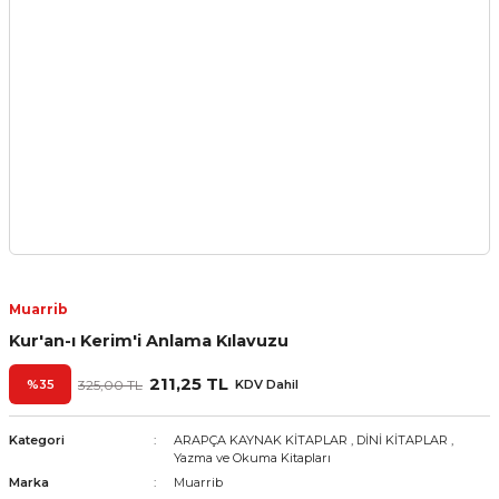
Muarrib
Kur'an-ı Kerim'i Anlama Kılavuzu
211,25 TL
%35
325,00 TL
KDV Dahil
Kategori
ARAPÇA KAYNAK KİTAPLAR
,
DİNİ KİTAPLAR
,
Yazma ve Okuma Kitapları
Marka
Muarrib