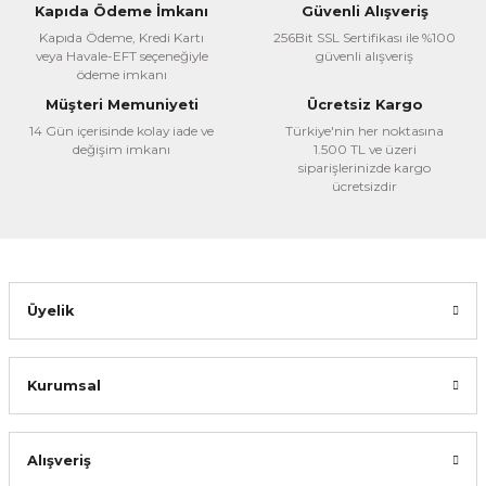
Ürün resmi kalitesiz, bozuk veya görüntülenemiyor.
Kapıda Ödeme İmkanı
Güvenli Alışveriş
Ürün açıklamasında eksik bilgiler bulunuyor.
Kapıda Ödeme, Kredi Kartı
256Bit SSL Sertifikası ile %100
veya Havale-EFT seçeneğiyle
güvenli alışveriş
Ürün bilgilerinde hatalar bulunuyor.
ödeme imkanı
Ürün fiyatı diğer sitelerden daha pahalı.
Müşteri Memuniyeti
Ücretsiz Kargo
Bu ürüne benzer farklı alternatifler olmalı.
14 Gün içerisinde kolay iade ve
Türkiye'nin her noktasına
değişim imkanı
1.500 TL ve üzeri
siparişlerinizde kargo
ücretsizdir
Gönder
Üyelik
Kurumsal
Alışveriş