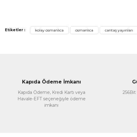
Ürün açıklamasında eksik bilgiler bulunuyor.
Ürün bilgilerinde hatalar bulunuyor.
Ürün fiyatı diğer sitelerden daha pahalı.
Etiketler :
kolay osmanlıca
osmanlıca
cantaş yayınları
Bu ürüne benzer farklı alternatifler olmalı.
Kapıda Ödeme İmkanı
G
Kapıda Ödeme, Kredi Kartı veya
256Bit 
Havale-EFT seçeneğiyle ödeme
imkanı
Arapça Dağıtım
Osmanlıca Öğretim Seti -4 Kitap-
700,00 TL