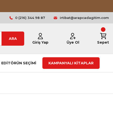
0 (216) 344 98 87
irtibat@arapcadagitim.com
ARA
Giriş Yap
Üye Ol
Sepet
EDİTÖRÜN SEÇİMİ
KAMPANYALI KİTAPLAR