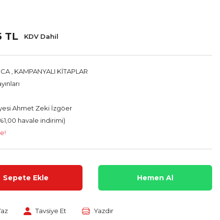
5 TL
KDV Dahil
ICA
,
KAMPANYALI KİTAPLAR
yınları
yesi Ahmet Zeki İzgöer
%1,00 havale indirimi)
e!
Sepete Ekle
Hemen Al
Yaz
Tavsiye Et
Yazdır