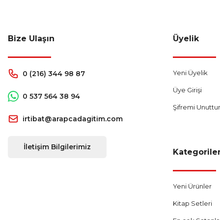
%45
385,00 TL
Sepete Ekle
Bize Ulaşın
Üyelik
Yeni Üyelik
0 (216) 344 98 87
Üye Girişi
0 537 564 38 94
Şifremi Unutt
irtibat@arapcadagitim.com
İletişim Bilgilerimiz
Kategorile
Yeni Ürünler
Kitap Setleri