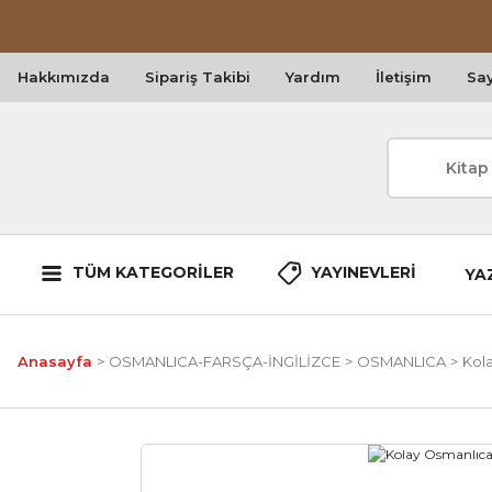
Hakkımızda
Sipariş Takibi
Yardım
İletişim
Say
TÜM KATEGORİLER
YAYINEVLERİ
YA
Anasayfa
OSMANLICA-FARSÇA-İNGİLİZCE
OSMANLICA
Kol