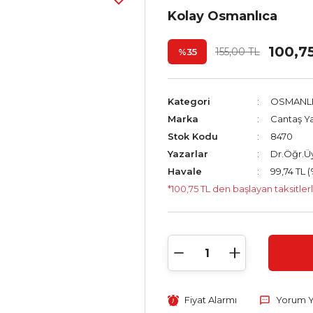
Kolay Osmanlıca
100,7
155,00 TL
%35
Kategori
OSMANL
Marka
Cantaş Ya
Stok Kodu
8470
Yazarlar
Dr.Öğr.Ü
Havale
99,74 TL (
*100,75 TL den başlayan taksitlerl
Fiyat Alarmı
Yorum 