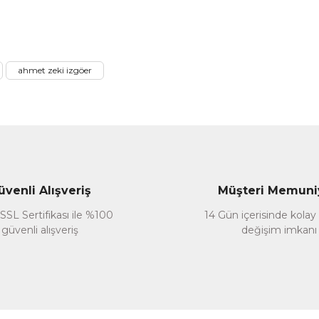
Yorum Yaz
ahmet zeki izgöer
Gönder
üvenli Alışveriş
Müşteri Memuni
SSL Sertifikası ile %100
14 Gün içerisinde kolay
güvenli alışveriş
değişim imkanı