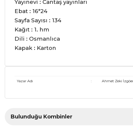
Yayınevi : Cantaş yayınları
Ebat : 16*24
Sayfa Sayısı : 134
Kağıt : 1. hm
Dili : Osmanlıca
Kapak : Karton
Yazar Adı
:
Ahmet Zeki İzgöe
Bu ürünün fiyat bilgisi, resim, ürün açıklamalarında ve diğer ko
Bulunduğu Kombinler
Görüş ve önerileriniz için teşekkür ederiz.
Ürün resmi kalitesiz, bozuk veya görüntülenemiyor.