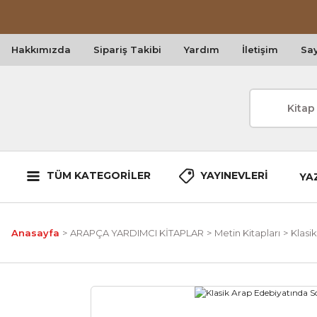
Hakkımızda
Sipariş Takibi
Yardım
İletişim
Say
TÜM KATEGORİLER
YAYINEVLERİ
YA
Anasayfa
ARAPÇA YARDIMCI KİTAPLAR
Metin Kitapları
Klasi