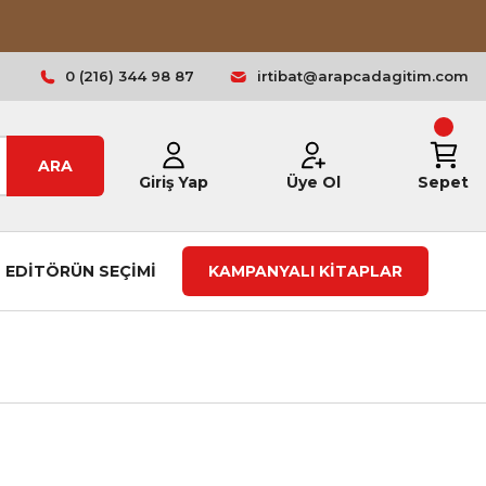
0 (216) 344 98 87
irtibat@arapcadagitim.com
ARA
Giriş Yap
Üye Ol
Sepet
EDİTÖRÜN SEÇİMİ
KAMPANYALI KİTAPLAR