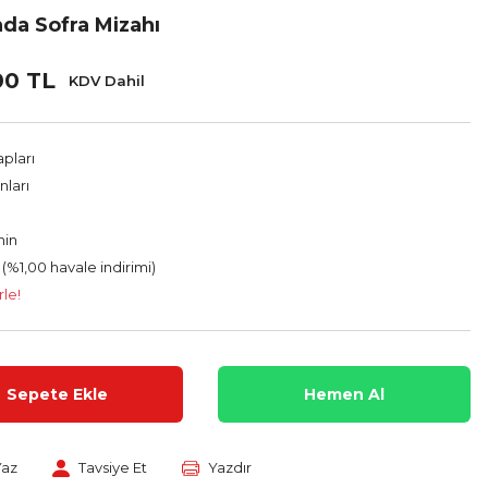
nda Sofra Mizahı
00 TL
KDV Dahil
apları
nları
hin
 (%1,00 havale indirimi)
rle!
Sepete Ekle
Hemen Al
Yaz
Tavsiye Et
Yazdır