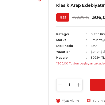
Klasik Arap Edebiyatı
306,
408,00 TL
%25
Kategori
Metin Kit
Marka
Emin Yayı
Stok Kodu
1052
Yazarlar
Şener Şa
Havale
302,94 TL
*306,00 TL den başlayan taksitle
Fiyat Alarmı
Yorum 