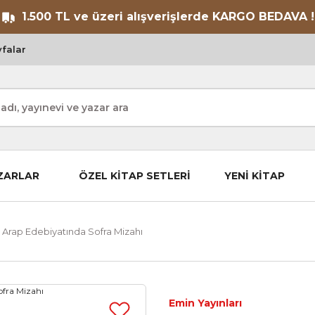
1.500 TL ve üzeri alışverişlerde KARGO BEDAVA !
falar
ZARLAR
ÖZEL KİTAP SETLERİ
YENİ KİTAP
k Arap Edebiyatında Sofra Mizahı
Emin Yayınları