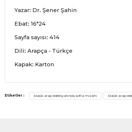
Yazar: Dr. Şener Şahin
Ebat: 16*24
Sayfa sayısı: 414
Dili: Arapça - Türkçe
Kapak: Karton
Bu ürünün fiyat bilgisi, resim, ürün açıklamalarında ve diğer ko
Etiketler :
klasik arap edebiyatında sofra mizahı
klasik arap ed
Görüş ve önerileriniz için teşekkür ederiz.
Ürün resmi kalitesiz, bozuk veya görüntülenemiyor.
Ürün açıklamasında eksik bilgiler bulunuyor.
Ürün bilgilerinde hatalar bulunuyor.