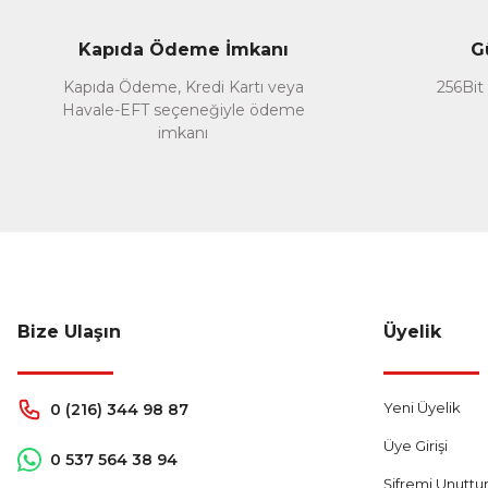
Ürün fiyatı diğer sitelerden daha pahalı.
Kapıda Ödeme İmkanı
G
Bu ürüne benzer farklı alternatifler olmalı.
Kapıda Ödeme, Kredi Kartı veya
256Bit 
Havale-EFT seçeneğiyle ödeme
imkanı
Bize Ulaşın
Üyelik
Yeni Üyelik
0 (216) 344 98 87
Üye Girişi
0 537 564 38 94
Şifremi Unutt