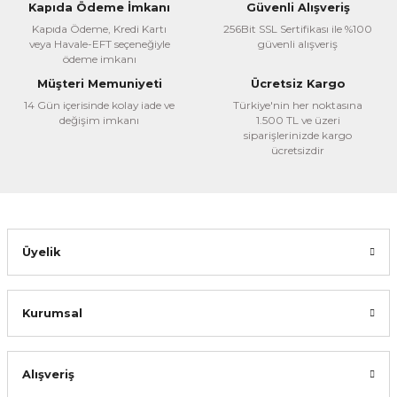
Kapıda Ödeme İmkanı
Güvenli Alışveriş
Ürün açıklamasında eksik bilgiler bulunuyor.
Kapıda Ödeme, Kredi Kartı
256Bit SSL Sertifikası ile %100
veya Havale-EFT seçeneğiyle
güvenli alışveriş
Ürün bilgilerinde hatalar bulunuyor.
ödeme imkanı
Ürün fiyatı diğer sitelerden daha pahalı.
Müşteri Memuniyeti
Ücretsiz Kargo
Bu ürüne benzer farklı alternatifler olmalı.
14 Gün içerisinde kolay iade ve
Türkiye'nin her noktasına
değişim imkanı
1.500 TL ve üzeri
siparişlerinizde kargo
ücretsizdir
Gönder
Üyelik
Kurumsal
Alışveriş