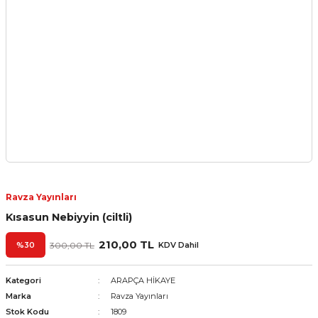
Ravza Yayınları
Kısasun Nebiyyin (ciltli)
210,00 TL
%30
300,00 TL
KDV Dahil
Kategori
ARAPÇA HİKAYE
Marka
Ravza Yayınları
Stok Kodu
1809