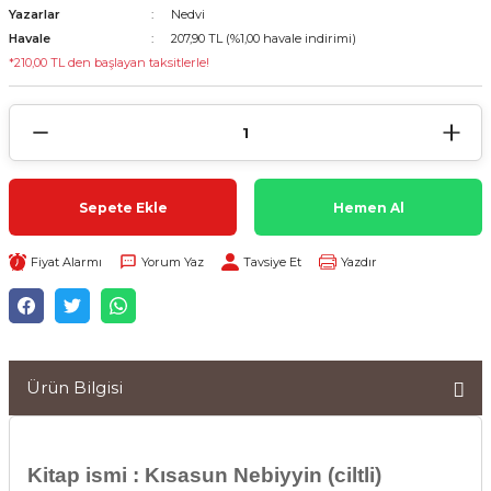
Yazarlar
Nedvi
Havale
207,90 TL (%1,00 havale indirimi)
*210,00 TL den başlayan taksitlerle!
Sepete Ekle
Hemen Al
Fiyat Alarmı
Yorum Yaz
Tavsiye Et
Yazdır
Ürün Bilgisi
Kitap ismi : Kısasun Nebiyyin (ciltli)