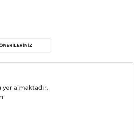
ÖNERILERINIZ
 yer almaktadır.
rı