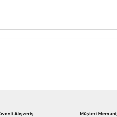
nularda yetersiz gördüğünüz noktaları öneri formunu kullanarak tarafımız
Bu ürüne ilk yorumu siz yapın!
Yorum Yaz
üvenli Alışveriş
Müşteri Memuni