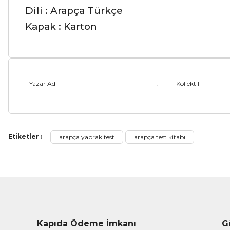
Dili : Arapça Türkçe
Kapak : Karton
Yazar Adı
:
Kollektif
Bu ürünün fiyat bilgisi, resim, ürün açıklamalarında ve diğer ko
Etiketler :
arapça yaprak test
arapça test kitabı
Görüş ve önerileriniz için teşekkür ederiz.
Ürün resmi kalitesiz, bozuk veya görüntülenemiyor.
Ürün açıklamasında eksik bilgiler bulunuyor.
Ürün bilgilerinde hatalar bulunuyor.
Ürün fiyatı diğer sitelerden daha pahalı.
Kapıda Ödeme İmkanı
G
Bu ürüne benzer farklı alternatifler olmalı.