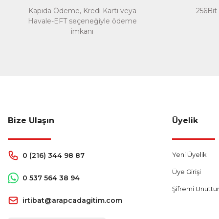
Kapıda Ödeme, Kredi Kartı veya
256Bit 
Havale-EFT seçeneğiyle ödeme
imkanı
Bize Ulaşın
Üyelik
Yeni Üyelik
0 (216) 344 98 87
Üye Girişi
0 537 564 38 94
Şifremi Unutt
irtibat@arapcadagitim.com