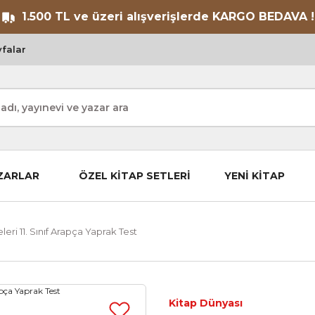
1.500 TL ve üzeri alışverişlerde KARGO BEDAVA !
falar
ZARLAR
ÖZEL KİTAP SETLERİ
YENİ KİTAP
eri 11. Sınıf Arapça Yaprak Test
Kitap Dünyası