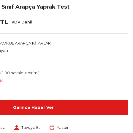
. Sınıf Arapça Yaprak Test
 TL
KDV Dahil
TAOKUL ARAPÇA KİTAPLARI
yası
%1,00 havale indirimi)
e!
Gelince Haber Ver
Yaz
Tavsiye Et
Yazdır