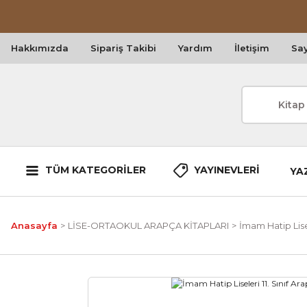
Hakkımızda
Sipariş Takibi
Yardım
İletişim
Say
TÜM KATEGORİLER
YAYINEVLERİ
YA
Anasayfa
LİSE-ORTAOKUL ARAPÇA KİTAPLARI
İmam Hatip Lisel