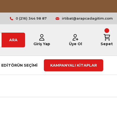
0 (216) 344 98 87
irtibat@arapcadagitim.com
ARA
Giriş Yap
Üye Ol
Sepet
EDİTÖRÜN SEÇİMİ
KAMPANYALI KİTAPLAR