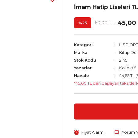
İmam Hatip Liseleri 11
45,00
60,00 TL
%25
Kategori
LİSE-OR
Marka
Kitap Dün
Stok Kodu
2145
Yazarlar
Kollektif
Havale
44,55 TL (
*45,00 TL den başlayan taksitlerl
Fiyat Alarmı
Yorum 