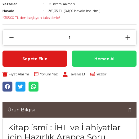
Yazarlar
Mustafa Akman
Havale
361,35 TL (%1,00 havale indirimi)
*365,00 TL den başlayan taksitlerle!
Sepete Ekle
Hemen Al
Fiyat Alarmı
Yorum Yaz
Tavsiye Et
Yazdır
Ürün Bilgisi
Kitap ismi : İHL ve İlahiyatlar
için Hazırlık Arapça Soru