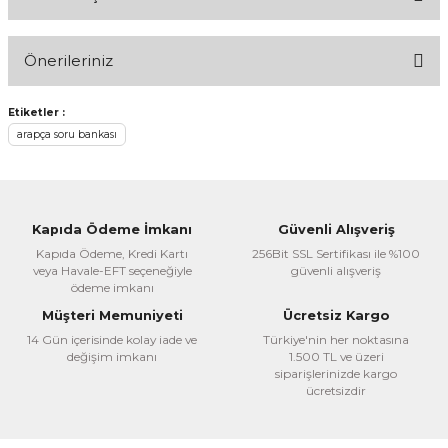
Bu ürüne ilk yorumu siz yapın!
Önerileriniz
Yorum Yaz
Bu ürünün fiyat bilgisi, resim, ürün açıklamalarında ve diğer
Etiketler :
konularda yetersiz gördüğünüz noktaları öneri formunu
arapça soru bankası
kullanarak tarafımıza iletebilirsiniz.
Görüş ve önerileriniz için teşekkür ederiz.
Ürün resmi kalitesiz, bozuk veya görüntülenemiyor.
Kapıda Ödeme İmkanı
Güvenli Alışveriş
Ürün açıklamasında eksik bilgiler bulunuyor.
Kapıda Ödeme, Kredi Kartı
256Bit SSL Sertifikası ile %100
veya Havale-EFT seçeneğiyle
güvenli alışveriş
Ürün bilgilerinde hatalar bulunuyor.
ödeme imkanı
Ürün fiyatı diğer sitelerden daha pahalı.
Müşteri Memuniyeti
Ücretsiz Kargo
Bu ürüne benzer farklı alternatifler olmalı.
14 Gün içerisinde kolay iade ve
Türkiye'nin her noktasına
değişim imkanı
1.500 TL ve üzeri
siparişlerinizde kargo
ücretsizdir