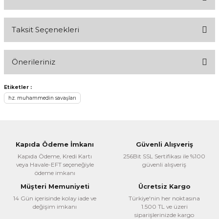
Taksit Seçenekleri
Bu ürüne ilk yorumu siz yapın!
Önerileriniz
Yorum Yaz
Bu ürünün fiyat bilgisi, resim, ürün açıklamalarında ve diğer
Etiketler :
konularda yetersiz gördüğünüz noktaları öneri formunu
hz. muhammedin savaşları
kullanarak tarafımıza iletebilirsiniz.
Görüş ve önerileriniz için teşekkür ederiz.
Ürün resmi kalitesiz, bozuk veya görüntülenemiyor.
Kapıda Ödeme İmkanı
Güvenli Alışveriş
Ürün açıklamasında eksik bilgiler bulunuyor.
Kapıda Ödeme, Kredi Kartı
256Bit SSL Sertifikası ile %100
veya Havale-EFT seçeneğiyle
güvenli alışveriş
Ürün bilgilerinde hatalar bulunuyor.
ödeme imkanı
Ürün fiyatı diğer sitelerden daha pahalı.
Müşteri Memuniyeti
Ücretsiz Kargo
Bu ürüne benzer farklı alternatifler olmalı.
14 Gün içerisinde kolay iade ve
Türkiye'nin her noktasına
değişim imkanı
1.500 TL ve üzeri
siparişlerinizde kargo