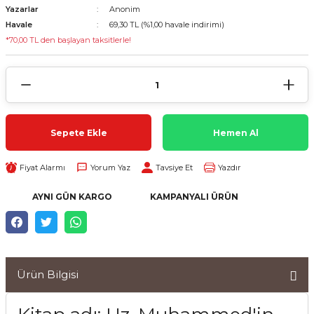
Yazarlar
Anonim
Havale
69,30 TL (%1,00 havale indirimi)
*70,00 TL den başlayan taksitlerle!
Sepete Ekle
Hemen Al
Fiyat Alarmı
Yorum Yaz
Tavsiye Et
Yazdır
AYNI GÜN KARGO
KAMPANYALI ÜRÜN
Ürün Bilgisi