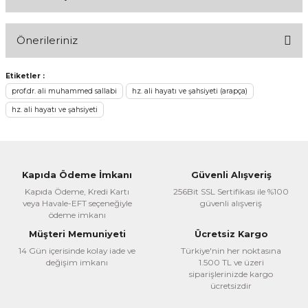
Bu ürüne ilk yorumu siz yapın!
Önerileriniz
Yorum Yaz
Bu ürünün fiyat bilgisi, resim, ürün açıklamalarında ve diğer
Etiketler :
konularda yetersiz gördüğünüz noktaları öneri formunu
prof.dr. ali muhammed sallabi
hz. ali hayatı ve şahsiyeti (arapça)
kullanarak tarafımıza iletebilirsiniz.
hz. ali hayatı ve şahsiyeti
Görüş ve önerileriniz için teşekkür ederiz.
Ürün resmi kalitesiz, bozuk veya görüntülenemiyor.
Ürün açıklamasında eksik bilgiler bulunuyor.
Kapıda Ödeme İmkanı
Güvenli Alışveriş
Ürün bilgilerinde hatalar bulunuyor.
Kapıda Ödeme, Kredi Kartı
256Bit SSL Sertifikası ile %100
veya Havale-EFT seçeneğiyle
güvenli alışveriş
Ürün fiyatı diğer sitelerden daha pahalı.
ödeme imkanı
Bu ürüne benzer farklı alternatifler olmalı.
Müşteri Memuniyeti
Ücretsiz Kargo
14 Gün içerisinde kolay iade ve
Türkiye'nin her noktasına
değişim imkanı
1.500 TL ve üzeri
siparişlerinizde kargo
ücretsizdir