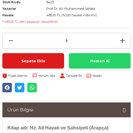
Stok Kodu
9425
Yazarlar
Prof.Dr. Ali Muhammed Sallabi
Havale
485,10 TL (%1,00 havale indirimi)
*490,00 TL den başlayan taksitlerle!
Sepete Ekle
Hemen Al
Fiyat Alarmı
Yorum Yaz
Tavsiye Et
Yazdır
Ürün Bilgisi
Kitap adı:
Hz. Ali Hayatı ve Şahsiyeti (Arapça)