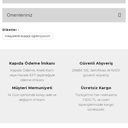
Bu ürüne ilk yorumu siz yapın!
Önerileriniz
Yorum Yaz
Bu ürünün fiyat bilgisi, resim, ürün açıklamalarında ve diğer
Etiketler :
konularda yetersiz gördüğünüz noktaları öneri formunu
hikayelerle arapça öğreniyorum
kullanarak tarafımıza iletebilirsiniz.
Görüş ve önerileriniz için teşekkür ederiz.
Ürün resmi kalitesiz, bozuk veya görüntülenemiyor.
Kapıda Ödeme İmkanı
Güvenli Alışveriş
Ürün açıklamasında eksik bilgiler bulunuyor.
Kapıda Ödeme, Kredi Kartı
256Bit SSL Sertifikası ile %100
veya Havale-EFT seçeneğiyle
güvenli alışveriş
Ürün bilgilerinde hatalar bulunuyor.
ödeme imkanı
Ürün fiyatı diğer sitelerden daha pahalı.
Müşteri Memuniyeti
Ücretsiz Kargo
Bu ürüne benzer farklı alternatifler olmalı.
14 Gün içerisinde kolay iade ve
Türkiye'nin her noktasına
değişim imkanı
1.500 TL ve üzeri
siparişlerinizde kargo
ücretsizdir