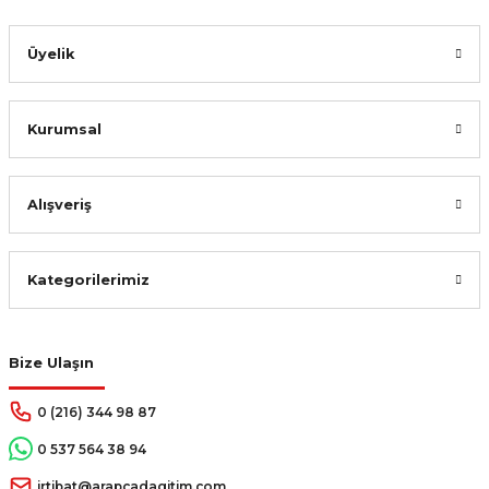
Gönder
Üyelik
Kurumsal
Alışveriş
Kategorilerimiz
Bize Ulaşın
0 (216) 344 98 87
0 537 564 38 94
irtibat@arapcadagitim.com