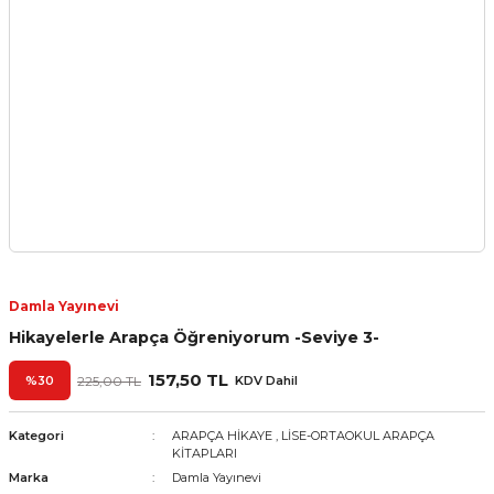
Damla Yayınevi
Hikayelerle Arapça Öğreniyorum -Seviye 3-
157,50 TL
%30
225,00 TL
KDV Dahil
Kategori
ARAPÇA HİKAYE
,
LİSE-ORTAOKUL ARAPÇA
KİTAPLARI
Marka
Damla Yayınevi