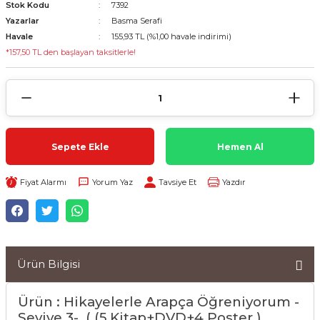
Stok Kodu
7392
Yazarlar
Basma Serafi
Havale
155,93 TL (%1,00 havale indirimi)
*157,50 TL den başlayan taksitlerle!
Sepete Ekle
Hemen Al
Fiyat Alarmı
Yorum Yaz
Tavsiye Et
Yazdır
Ürün Bilgisi
Ürün : Hikayelerle Arapça Öğreniyorum -
Seviye 3- ( (5 Kitap+DVD+4 Poster )