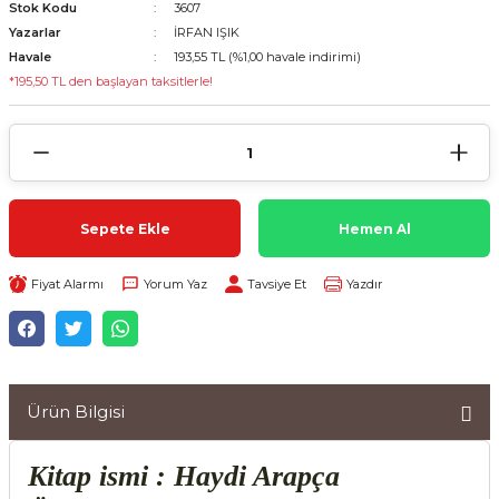
Stok Kodu
3607
Yazarlar
İRFAN IŞIK
Havale
193,55 TL (%1,00 havale indirimi)
*195,50 TL den başlayan taksitlerle!
Sepete Ekle
Hemen Al
Fiyat Alarmı
Yorum Yaz
Tavsiye Et
Yazdır
Ürün Bilgisi
Kitap ismi : Haydi Arapça