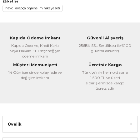
Bu ürünün fiyat bilgisi, resim, ürün açıklamalarında ve diğer
Etiketler :
konularda yetersiz gördüğünüz noktaları öneri formunu
haydi arapça öğrenelim hikaye seti
kullanarak tarafımıza iletebilirsiniz.
Görüş ve önerileriniz için teşekkür ederiz.
Ürün resmi kalitesiz, bozuk veya görüntülenemiyor.
Kapıda Ödeme İmkanı
Güvenli Alışveriş
Ürün açıklamasında eksik bilgiler bulunuyor.
Kapıda Ödeme, Kredi Kartı
256Bit SSL Sertifikası ile %100
veya Havale-EFT seçeneğiyle
güvenli alışveriş
Ürün bilgilerinde hatalar bulunuyor.
ödeme imkanı
Ürün fiyatı diğer sitelerden daha pahalı.
Müşteri Memuniyeti
Ücretsiz Kargo
Bu ürüne benzer farklı alternatifler olmalı.
14 Gün içerisinde kolay iade ve
Türkiye'nin her noktasına
değişim imkanı
1.500 TL ve üzeri
siparişlerinizde kargo
ücretsizdir
Gönder
Üyelik