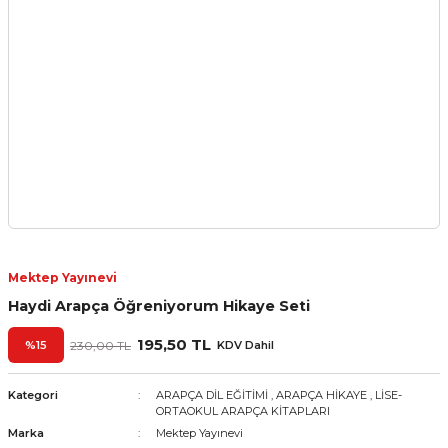
Mektep Yayınevi
Haydi Arapça Öğreniyorum Hikaye Seti
195,50 TL
%15
230,00 TL
KDV Dahil
Kategori
ARAPÇA DİL EĞİTİMİ
,
ARAPÇA HİKAYE
,
LİSE-
ORTAOKUL ARAPÇA KİTAPLARI
Marka
Mektep Yayınevi