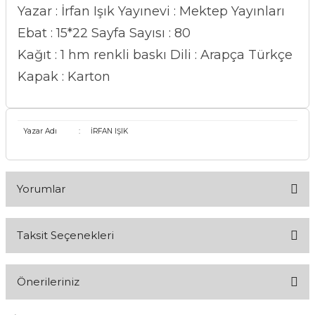
Yazar : İrfan Işık
Yayınevi : Mektep Yayınları
Ebat : 15*22
Sayfa Sayısı : 80
Kağıt : 1 hm renkli baskı
Dili : Arapça Türkçe
Kapak : Karton
Yazar Adı
:
İRFAN IŞIK
Yorumlar
Taksit Seçenekleri
Bu ürüne ilk yorumu siz yapın!
Önerileriniz
Yorum Yaz