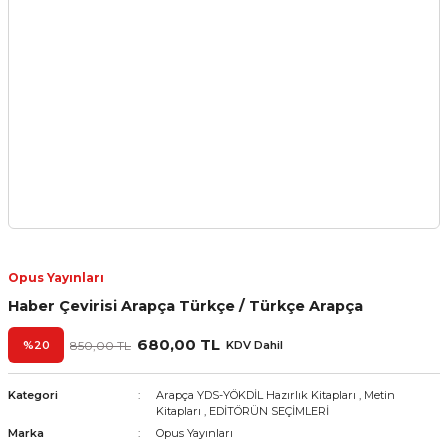
Opus Yayınları
Haber Çevirisi Arapça Türkçe / Türkçe Arapça
680,00 TL
%20
850,00 TL
KDV Dahil
Kategori
Arapça YDS-YÖKDİL Hazırlık Kitapları
,
Metin
Kitapları
,
EDİTÖRÜN SEÇİMLERİ
Marka
Opus Yayınları