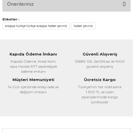
Önerileriniz
Yorum Yaz
Bu ürünün fiyat bilgisi, resim, ürün açıklamalarında ve diğer
Etiketler :
konularda yetersiz gördüğünüz noktaları öneri formunu
arapça-türkçe türkçe-arapça haber çevirisi
haber çevirisi
kullanarak tarafımıza iletebilirsiniz.
Görüş ve önerileriniz için teşekkür ederiz.
Ürün resmi kalitesiz, bozuk veya görüntülenemiyor.
Kapıda Ödeme İmkanı
Güvenli Alışveriş
Ürün açıklamasında eksik bilgiler bulunuyor.
Kapıda Ödeme, Kredi Kartı
256Bit SSL Sertifikası ile %100
veya Havale-EFT seçeneğiyle
güvenli alışveriş
Ürün bilgilerinde hatalar bulunuyor.
ödeme imkanı
Ürün fiyatı diğer sitelerden daha pahalı.
Müşteri Memuniyeti
Ücretsiz Kargo
Bu ürüne benzer farklı alternatifler olmalı.
14 Gün içerisinde kolay iade ve
Türkiye'nin her noktasına
değişim imkanı
1.500 TL ve üzeri
siparişlerinizde kargo
ücretsizdir
Gönder