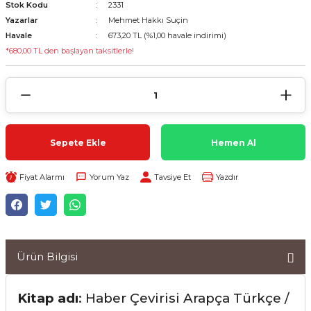
Stok Kodu
2331
Yazarlar
Mehmet Hakkı Suçin
Havale
673,20 TL (%1,00 havale indirimi)
*680,00 TL den başlayan taksitlerle!
Sepete Ekle
Hemen Al
Fiyat Alarmı
Yorum Yaz
Tavsiye Et
Yazdır
Ürün Bilgisi
Kitap
adı
: Haber Çevirisi Arapça Türkçe /