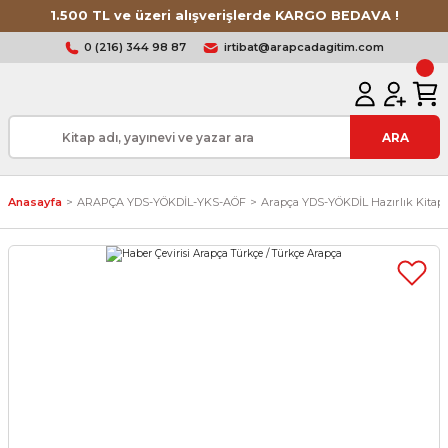
1.500 TL ve üzeri alışverişlerde KARGO BEDAVA !
0 (216) 344 98 87
irtibat@arapcadagitim.com
ARA
Anasayfa
ARAPÇA YDS-YÖKDİL-YKS-AÖF
Arapça YDS-YÖKDİL Hazırlık Kitapl