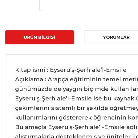
ÜRÜN BILGISI
YORUMLAR
Kitap ismi : Eyseru’ş-Şerh ale’l-Emsile
Açıklama : Arapça eğitiminin temel metin
günümüzde de yaygın biçimde kullanılan 
Eyseru’ş-Şerh ale’l-Emsile ise bu kaynak ü
çekimlerini sistemli bir şekilde öğretme
kullanımlarını göstererek öğrencinin ko
Bu amaçla Eyseru’ş-Şerh ale’l-Emsile adlı 
alıştırmalarla desteklenmiş ve üniteler i