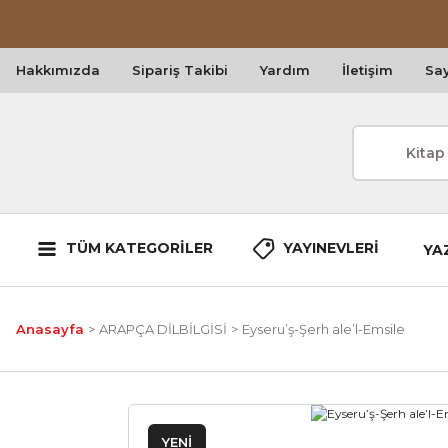
Hakkımızda
Sipariş Takibi
Yardım
İletişim
Say
TÜM KATEGORİLER
YAYINEVLERİ
YA
Anasayfa
ARAPÇA DİLBİLGİSİ
Eyseru’ş-Şerh ale’l-Emsile
YENİ