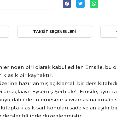
TAKSIT SEÇENEKLERI
lerinden biri olarak kabul edilen Emsile, bu d
klasik bir kaynaktır.
zerine hazırlanmış açıklamalı bir ders kitabıdır
yi amaçlaayn Eyseru’ş-Şerh ale’l-Emsile, aynı 
nuyu daha derinlemesine kavramasına imkân sa
kitapta klasik sarf konuları sade ve anlaşılır b
le dersler hâlinde düzenlenmiştir.