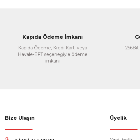
Kapıda Ödeme İmkanı
G
Kapıda Ödeme, Kredi Kartı veya
256Bit 
Havale-EFT seçeneğiyle ödeme
imkanı
Akdem Yayınları
Eyseru’ş-Şerh ala Metni’n-Nesefî
250,00 TL
%22
195,00 TL
Sepete Ekle
Bize Ulaşın
Üyelik
Yeni Üyelik