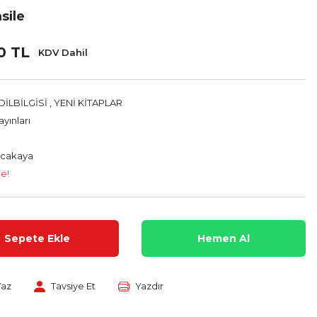
sile
0 TL
KDV Dahil
İLBİLGİSİ
,
YENİ KİTAPLAR
yınları
ğcakaya
le!
Sepete Ekle
Hemen Al
Yaz
Tavsiye Et
Yazdır