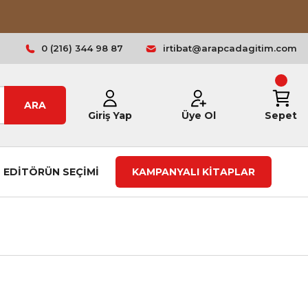
0 (216) 344 98 87
irtibat@arapcadagitim.com
ARA
Giriş Yap
Üye Ol
Sepet
EDİTÖRÜN SEÇİMİ
KAMPANYALI KİTAPLAR