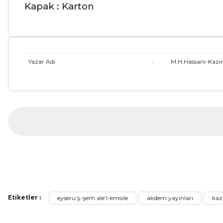
Kapak : Karton
Yazar Adı
:
M.H.Hassani-Kaz
Bu ürünün fiyat bilgisi, resim, ürün açıklamalarında ve diğer ko
Görüş ve önerileriniz için teşekkür ederiz.
Ürün resmi kalitesiz, bozuk veya görüntülenemiyor.
Ürün açıklamasında eksik bilgiler bulunuyor.
YENİ
Ürün bilgilerinde hatalar bulunuyor.
Ürün fiyatı diğer sitelerden daha pahalı.
Etiketler :
eyseru’ş-şerh ale’l-emsile
akdem yayınları
kaz
Bu ürüne benzer farklı alternatifler olmalı.