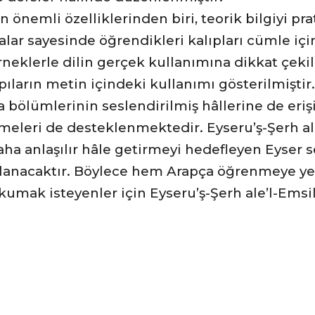
n önemli özelliklerinden biri, teorik bilgiyi pra
alar sayesinde öğrendikleri kalıpları cümle iç
neklerle dilin gerçek kullanımına dikkat çekilm
ların metin içindeki kullanımı gösterilmiştir.
a bölümlerinin seslendirilmiş hâllerine de eri
meleri de desteklenmektedir. Eyseru’ş-Şerh al
a anlaşılır hâle getirmeyi hedefleyen Eyser se
ımlanacaktır. Böylece hem Arapça öğrenmeye ye
okumak isteyenler için Eyseru’ş-Şerh ale’l-Ems