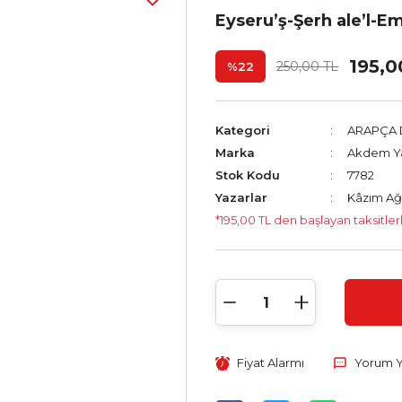
Eyseru’ş-Şerh ale’l-Em
195,0
250,00 TL
%22
Kategori
ARAPÇA D
Marka
Akdem Ya
Stok Kodu
7782
Yazarlar
Kâzım A
*195,00 TL den başlayan taksitler
Fiyat Alarmı
Yorum 