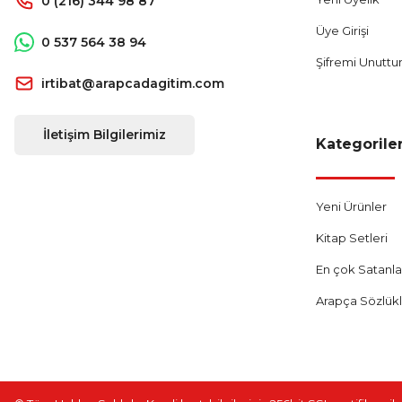
0 (216) 344 98 87
Üye Girişi
0 537 564 38 94
Şifremi Unutt
irtibat@arapcadagitim.com
İletişim Bilgilerimiz
Kategorile
Yeni Ürünler
Kitap Setleri
En çok Satanla
Arapça Sözlük