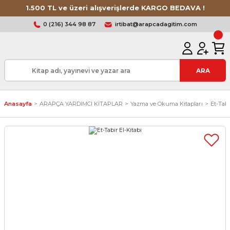
1.500 TL ve üzeri alışverişlerde KARGO BEDAVA !
0 (216) 344 98 87
irtibat@arapcadagitim.com
ARA
Anasayfa
ARAPÇA YARDIMCI KİTAPLAR
Yazma ve Okuma Kitapları
Et-Tabi