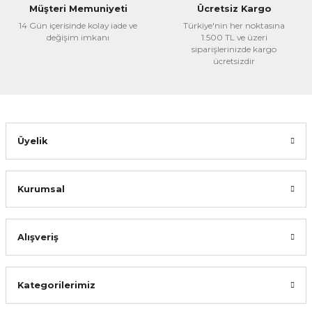
Ürün fiyatı diğer sitelerden daha pahalı.
Müşteri Memuniyeti
Ücretsiz Kargo
Bu ürüne benzer farklı alternatifler olmalı.
14 Gün içerisinde kolay iade ve
Türkiye'nin her noktasına
değişim imkanı
1.500 TL ve üzeri
siparişlerinizde kargo
ücretsizdir
Gönder
Üyelik
Kurumsal
Alışveriş
Kategorilerimiz