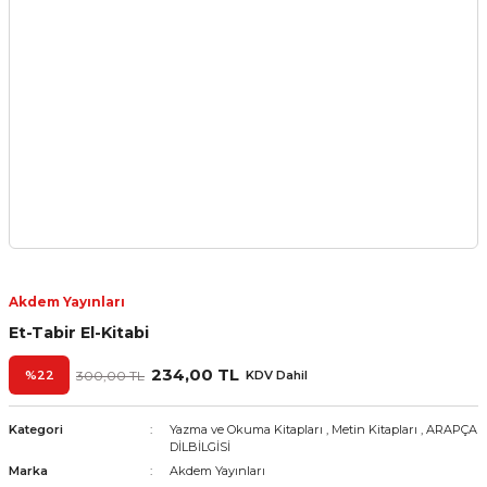
Akdem Yayınları
Et-Tabir El-Kitabi
234,00 TL
%22
300,00 TL
KDV Dahil
Kategori
Yazma ve Okuma Kitapları
,
Metin Kitapları
,
ARAPÇA
DİLBİLGİSİ
Marka
Akdem Yayınları