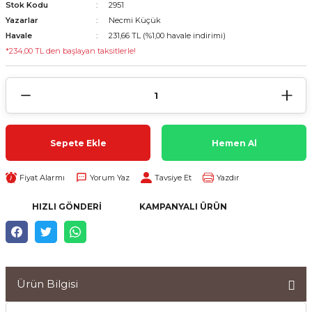
Stok Kodu
2951
Yazarlar
Necmi Küçük
Havale
231,66 TL (%1,00 havale indirimi)
*234,00 TL den başlayan taksitlerle!
Sepete Ekle
Hemen Al
Fiyat Alarmı
Yorum Yaz
Tavsiye Et
Yazdır
HIZLI GÖNDERI
KAMPANYALI ÜRÜN
Ürün Bilgisi