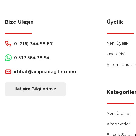
Bize Ulaşın
Üyelik
Yeni Üyelik
0 (216) 344 98 87
Üye Girişi
0 537 564 38 94
Şifremi Unutt
irtibat@arapcadagitim.com
İletişim Bilgilerimiz
Kategorile
Yeni Ürünler
Kitap Setleri
En çok Satanla