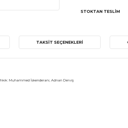
STOKTAN TESLIM
TAKSIT SEÇENEKLERI
Tahkik: Muhammed İskenderani, Adnan Derviş