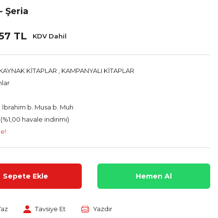
- Şeria
57 TL
KDV Dahil
KAYNAK KİTAPLAR
,
KAMPANYALI KİTAPLAR
nlar
 İbrahim b. Musa b. Muh
 (%1,00 havale indirimi)
le!
Sepete Ekle
Hemen Al
Yaz
Tavsiye Et
Yazdır