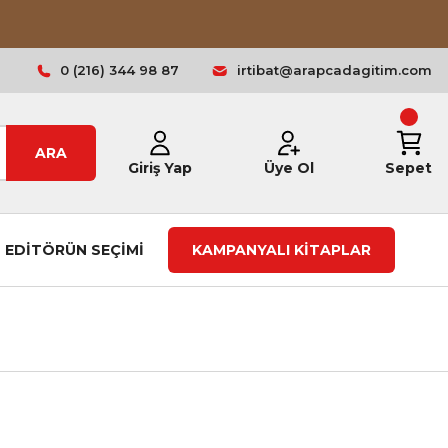
0 (216) 344 98 87
irtibat@arapcadagitim.com
ARA
Giriş Yap
Üye Ol
Sepet
EDİTÖRÜN SEÇİMİ
KAMPANYALI KİTAPLAR