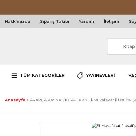
Hakkımızda
Sipariş Takibi
Yardım
İletişim
Say
TÜM KATEGORİLER
YAYINEVLERİ
YA
Anasayfa
ARAPÇA KAYNAK KİTAPLAR
El-Muvafakat fi Usuli'ş- Ş