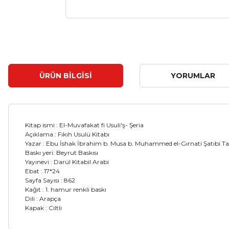
ÜRÜN BILGISI
YORUMLAR
Kitap ismi : El-Muvafakat fi Usuli'ş- Şeria
Açıklama : Fıkıh Usulü Kitabı
Yazar : Ebu İshak İbrahim b. Musa b. Muhammed el-Gırnati Şatıbi 
Baskı yeri: Beyrut Baskısı
Yayınevi : Darül Kitabil Arabi
Ebat : 17*24
Sayfa Sayısı : 862
Kağıt : 1. hamur renkli baskı
Dili : Arapça
Kapak : Ciltli