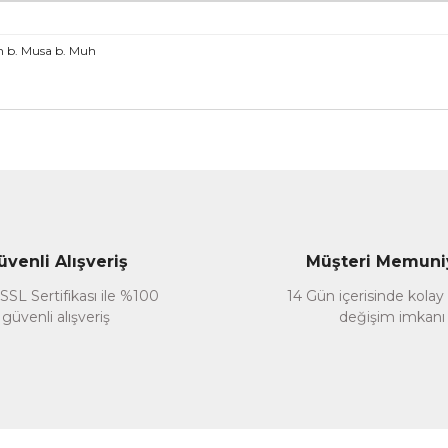
m b. Musa b. Muh
nularda yetersiz gördüğünüz noktaları öneri formunu kullanarak tarafımız
Bu ürüne ilk yorumu siz yapın!
Yorum Yaz
üvenli Alışveriş
Müşteri Memuni
SSL Sertifikası ile %100
14 Gün içerisinde kolay
güvenli alışveriş
değişim imkanı