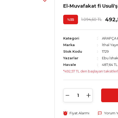
El-Muvafakat fi Usuli'ş
492,
1.094,60 TL
%55
Kategori
ARAPÇA 
Marka
İthal Yayı
Stok Kodu
1729
Yazarlar
Ebu İshak
Havale
487,64 TL
*492,57 TL den başlayan taksitler
Fiyat Alarmı
Yorum 