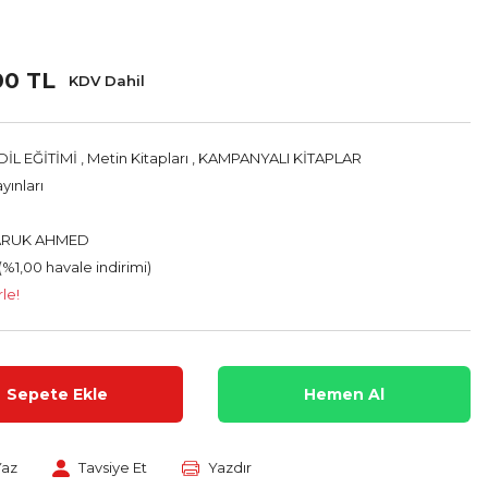
00 TL
KDV Dahil
İL EĞİTİMİ
,
Metin Kitapları
,
KAMPANYALI KİTAPLAR
yınları
ARUK AHMED
(%1,00 havale indirimi)
le!
Sepete Ekle
Hemen Al
Yaz
Tavsiye Et
Yazdır