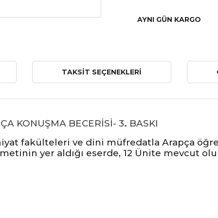
AYNI GÜN KARGO
TAKSIT SEÇENEKLERI
RAPÇA KONUŞMA BECERİSİ- 3
.
BASKI
ahiyat fakülteleri ve dini müfredatla Arapça ö
 metinin yer aldığı eserde, 12 Ünite mevcut ol