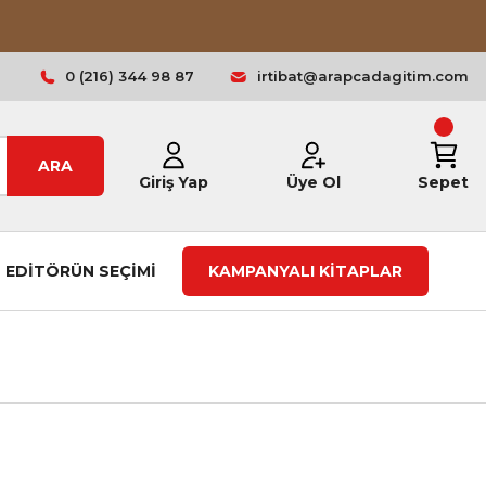
0 (216) 344 98 87
irtibat@arapcadagitim.com
ARA
Giriş Yap
Üye Ol
Sepet
EDİTÖRÜN SEÇİMİ
KAMPANYALI KİTAPLAR