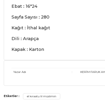
Ebat : 16*24
Sayfa Sayısı : 280
Kağıt : İthal kağıt
Dili : Arapça
Kapak : Karton
Yazar Adı
:
KERİM FARUK A
Bu ürünün fiyat bilgisi, resim, ürün açıklamalarında ve diğer ko
Etiketler :
el kıraatu lil müslimin
Görüş ve önerileriniz için teşekkür ederiz.