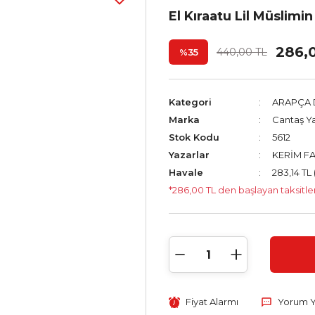
El Kıraatu Lil Müslimin
286,
440,00 TL
%35
Kategori
ARAPÇA D
Marka
Cantaş Ya
Stok Kodu
5612
Yazarlar
KERİM F
Havale
283,14 TL 
*286,00 TL den başlayan taksitler
Fiyat Alarmı
Yorum 