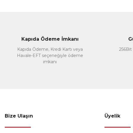
Ürün resmi kalitesiz, bozuk veya görüntülenemiyor.
Ürün açıklamasında eksik bilgiler bulunuyor.
Ürün bilgilerinde hatalar bulunuyor.
Ürün fiyatı diğer sitelerden daha pahalı.
Kapıda Ödeme İmkanı
G
Bu ürüne benzer farklı alternatifler olmalı.
Kapıda Ödeme, Kredi Kartı veya
256Bit 
Havale-EFT seçeneğiyle ödeme
imkanı
Bize Ulaşın
Üyelik