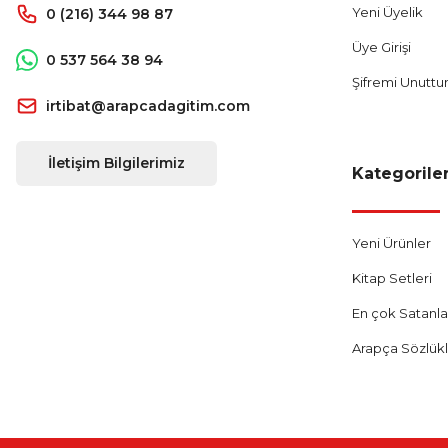
Yeni Üyelik
0 (216) 344 98 87
Üye Girişi
0 537 564 38 94
Şifremi Unutt
irtibat@arapcadagitim.com
İletişim Bilgilerimiz
Kategorile
Yeni Ürünler
Kitap Setleri
En çok Satanla
Arapça Sözlük