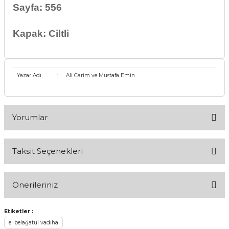
Sayfa: 556
Kapak: Ciltli
Yazar Adı
:
Ali Carim ve Mustafa Emin
Yorumlar
Taksit Seçenekleri
Bu ürüne ilk yorumu siz yapın!
Önerileriniz
Yorum Yaz
Bu ürünün fiyat bilgisi, resim, ürün açıklamalarında ve diğer
Etiketler :
konularda yetersiz gördüğünüz noktaları öneri formunu
el belağatül vadıha