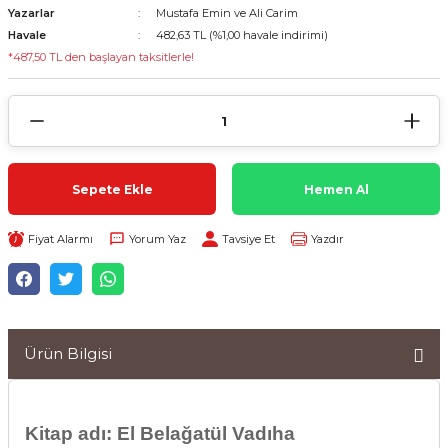
Yazarlar
Mustafa Emin ve Ali Carim
Havale
482,63 TL (%1,00 havale indirimi)
*487,50 TL den başlayan taksitlerle!
Sepete Ekle
Hemen Al
Fiyat Alarmı
Yorum Yaz
Tavsiye Et
Yazdır
Ürün Bilgisi
Kitap adı: El Belağatül Vadıha