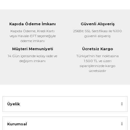
kullanarak tarafımıza iletebilirsiniz.
Görüş ve önerileriniz için teşekkür ederiz.
Ürün resmi kalitesiz, bozuk veya görüntülenemiyor.
Kapıda Ödeme İmkanı
Güvenli Alışveriş
Ürün açıklamasında eksik bilgiler bulunuyor.
Kapıda Ödeme, Kredi Kartı
256Bit SSL Sertifikası ile %100
veya Havale-EFT seçeneğiyle
güvenli alışveriş
Ürün bilgilerinde hatalar bulunuyor.
ödeme imkanı
Ürün fiyatı diğer sitelerden daha pahalı.
Müşteri Memuniyeti
Ücretsiz Kargo
Bu ürüne benzer farklı alternatifler olmalı.
14 Gün içerisinde kolay iade ve
Türkiye'nin her noktasına
değişim imkanı
1.500 TL ve üzeri
siparişlerinizde kargo
ücretsizdir
Gönder
Üyelik
Kurumsal