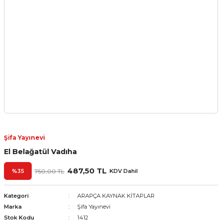
Şifa Yayınevi
El Belağatül Vadıha
487,50 TL
%35
750,00 TL
KDV Dahil
Kategori
ARAPÇA KAYNAK KİTAPLAR
Marka
Şifa Yayınevi
Stok Kodu
1412