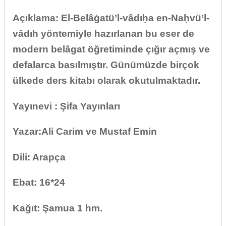
Açıklama: El-Belâġatü’l-vâdıḥa en-Naḥvü’l-
vâdıh yöntemiyle hazırlanan bu eser de
modern belâgat öğretiminde çığır açmış ve
defalarca basılmıştır. Günümüzde birçok
ülkede ders kitabı olarak okutulmaktadır.
Yayınevi : Şifa Yayınları
Yazar:Ali Carim ve Mustaf Emin
Dili: Arapça
Ebat: 16*24
Kağıt: Şamua 1 hm.