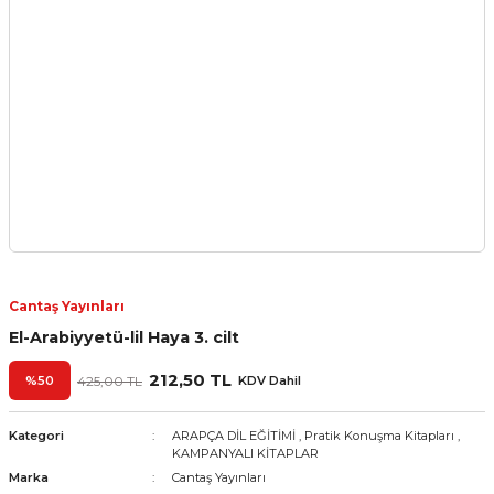
Cantaş Yayınları
El-Arabiyyetü-lil Haya 3. cilt
212,50 TL
%50
425,00 TL
KDV Dahil
Kategori
ARAPÇA DİL EĞİTİMİ
,
Pratik Konuşma Kitapları
,
KAMPANYALI KİTAPLAR
Marka
Cantaş Yayınları