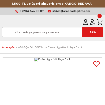
1.500 TL ve üzeri alışverişlerde KARGO BEDAVA !
0 (216) 344 98 87
irtibat@arapcadagitim.com
ARA
Anasayfa
ARAPÇA DİL EĞİTİMİ
El-Arabiyyetü-lil Haya 3. cilt