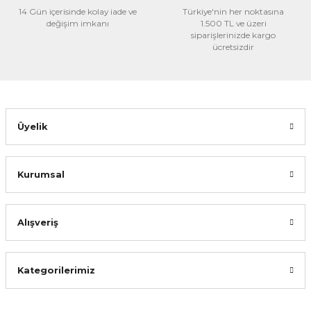
Bu ürüne benzer farklı alternatifler olmalı.
14 Gün içerisinde kolay iade ve
Türkiye'nin her noktasına
değişim imkanı
1.500 TL ve üzeri
siparişlerinizde kargo
ücretsizdir
Gönder
Üyelik
Kurumsal
Alışveriş
Kategorilerimiz