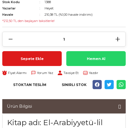
Stok Kodu
1388
Yazarlar
Heyet
Havale
210,38 TL (%1,00 havale indirimi)
*212,50 TL den başlayan taksitlerle!
Sepete Ekle
Hemen Al
Fiyat Alarmı
Yorum Yaz
Tavsiye Et
Yazdır
STOKTAN TESLIM
SINIRLI STOK
Ürün Bilgisi
Kitap adı: El-Arabiyyetü-lil