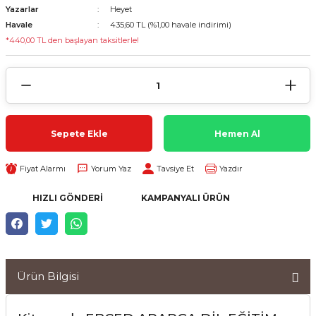
Yazarlar
Heyet
Havale
435,60 TL (%1,00 havale indirimi)
*440,00 TL den başlayan taksitlerle!
Sepete Ekle
Hemen Al
Fiyat Alarmı
Yorum Yaz
Tavsiye Et
Yazdır
HIZLI GÖNDERI
KAMPANYALI ÜRÜN
Ürün Bilgisi