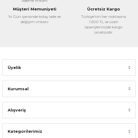
ödeme imkanı
Ürün fiyatı diğer sitelerden daha pahalı.
Müşteri Memuniyeti
Ücretsiz Kargo
Bu ürüne benzer farklı alternatifler olmalı.
14 Gün içerisinde kolay iade ve
Türkiye'nin her noktasına
değişim imkanı
1.500 TL ve üzeri
siparişlerinizde kargo
ücretsizdir
Gönder
Üyelik
Kurumsal
Alışveriş
Kategorilerimiz