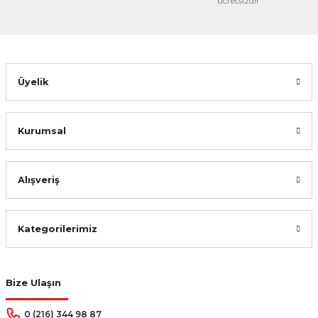
ücretsizdir
Gönder
Üyelik
Kurumsal
Alışveriş
Kategorilerimiz
Bize Ulaşın
0 (216) 344 98 87