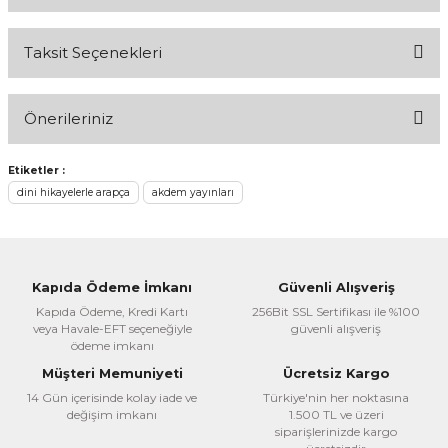
Taksit Seçenekleri
Bu ürüne ilk yorumu siz yapın!
Önerileriniz
Yorum Yaz
Bu ürünün fiyat bilgisi, resim, ürün açıklamalarında ve diğer
Etiketler :
konularda yetersiz gördüğünüz noktaları öneri formunu
dini hikayelerle arapça
akdem yayınları
kullanarak tarafımıza iletebilirsiniz.
Görüş ve önerileriniz için teşekkür ederiz.
Ürün resmi kalitesiz, bozuk veya görüntülenemiyor.
Kapıda Ödeme İmkanı
Güvenli Alışveriş
Ürün açıklamasında eksik bilgiler bulunuyor.
Kapıda Ödeme, Kredi Kartı
256Bit SSL Sertifikası ile %100
veya Havale-EFT seçeneğiyle
güvenli alışveriş
Ürün bilgilerinde hatalar bulunuyor.
ödeme imkanı
Ürün fiyatı diğer sitelerden daha pahalı.
Müşteri Memuniyeti
Ücretsiz Kargo
Bu ürüne benzer farklı alternatifler olmalı.
14 Gün içerisinde kolay iade ve
Türkiye'nin her noktasına
değişim imkanı
1.500 TL ve üzeri
siparişlerinizde kargo