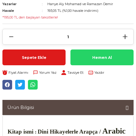
Yazarlar
Hanye Aly Mohamad ve Ramazan Demir
Havale
193,05 TL (%1,00 havale indirimi)
*195,00 TL den başlayan taksitlerle!
Sepete Ekle
Hemen Al
Fiyat Alarmı
Yorum Yaz
Tavsiye Et
Yazdır
Ürün Bilgisi
Arabic
Kitap ismi
Dini Hikayelerle Arapça /
: