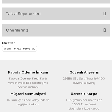
Taksit Seçenekleri
Bu ürüne ilk yorumu siz yapın!
Önerileriniz
Yorum Yaz
Bu ürünün fiyat bilgisi, resim, ürün açıklamalarında ve diğer
Etiketler :
konularda yetersiz gördüğünüz noktaları öneri formunu
arzın merkezine seyahat
kullanarak tarafımıza iletebilirsiniz.
Görüş ve önerileriniz için teşekkür ederiz.
Ürün resmi kalitesiz, bozuk veya görüntülenemiyor.
Kapıda Ödeme İmkanı
Güvenli Alışveriş
Ürün açıklamasında eksik bilgiler bulunuyor.
Kapıda Ödeme, Kredi Kartı
256Bit SSL Sertifikası ile %100
veya Havale-EFT seçeneğiyle
güvenli alışveriş
Ürün bilgilerinde hatalar bulunuyor.
ödeme imkanı
Ürün fiyatı diğer sitelerden daha pahalı.
Müşteri Memuniyeti
Ücretsiz Kargo
Bu ürüne benzer farklı alternatifler olmalı.
14 Gün içerisinde kolay iade ve
Türkiye'nin her noktasına
değişim imkanı
1.500 TL ve üzeri
siparişlerinizde kargo