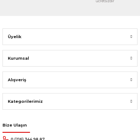
ücretsizdir
Gönder
Üyelik
Kurumsal
Alışveriş
Kategorilerimiz
Bize Ulaşın
0 (216) 344 98 87