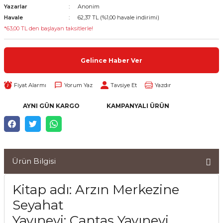
Yazarlar
Anonim
Havale
62,37 TL (%1,00 havale indirimi)
*63,00 TL den başlayan taksitlerle!
Gelince Haber Ver
Fiyat Alarmı
Yorum Yaz
Tavsiye Et
Yazdır
AYNI GÜN KARGO
KAMPANYALI ÜRÜN
Ürün Bilgisi
Kitap adı: Arzın Merkezine
Seyahat
Yayınevi: Cantaş Yayınevi