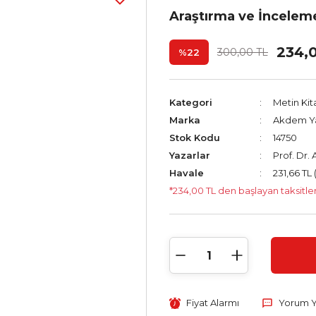
Araştırma ve İnceleme
234,
300,00 TL
%22
Kategori
Metin Kit
Marka
Akdem Ya
Stok Kodu
14750
Yazarlar
Prof. Dr.
Havale
231,66 TL 
*234,00 TL den başlayan taksitler
Fiyat Alarmı
Yorum 