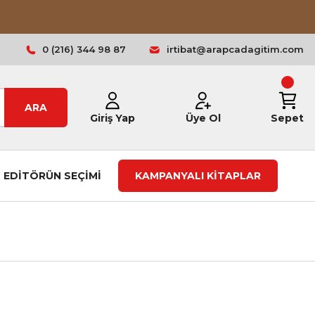
0 (216) 344 98 87
irtibat@arapcadagitim.com
ARA
Giriş Yap
Üye Ol
Sepet
EDİTÖRÜN SEÇİMİ
KAMPANYALI KİTAPLAR