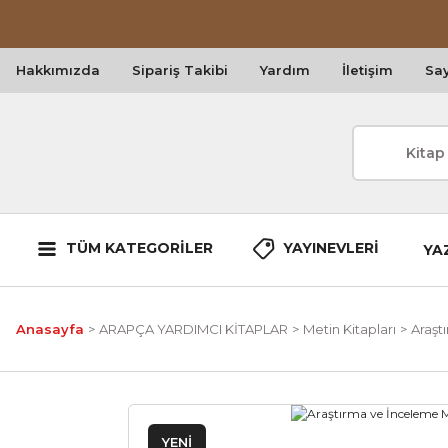
Hakkımızda
Sipariş Takibi
Yardım
İletişim
Say
TÜM KATEGORİLER
YAYINEVLERİ
YA
Anasayfa
ARAPÇA YARDIMCI KİTAPLAR
Metin Kitapları
Araşt
YENİ