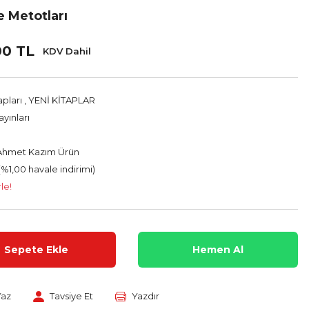
 Metotları
00 TL
KDV Dahil
apları
,
YENİ KİTAPLAR
yınları
 Ahmet Kazım Ürün
(%1,00 havale indirimi)
le!
Sepete Ekle
Hemen Al
Yaz
Tavsiye Et
Yazdır