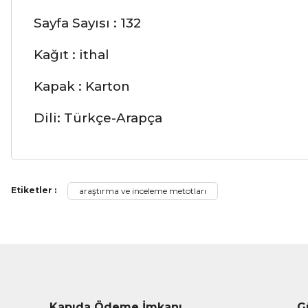
Sayfa Sayısı : 132
Kağıt : ithal
Kapak : Karton
Dili: Türkçe-Arapça
Bu ürünün fiyat bilgisi, resim, ürün açıklamalarında ve diğer ko
Etiketler :
araştırma ve inceleme metotları
Görüş ve önerileriniz için teşekkür ederiz.
Ürün resmi kalitesiz, bozuk veya görüntülenemiyor.
Ürün açıklamasında eksik bilgiler bulunuyor.
Ürün bilgilerinde hatalar bulunuyor.
Ürün fiyatı diğer sitelerden daha pahalı.
Kapıda Ödeme İmkanı
G