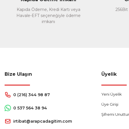
Bu ürüne benzer farklı alternatifler olmalı.
Kapıda Ödeme, Kredi Kartı veya
256Bit 
Havale-EFT seçeneğiyle ödeme
imkanı
Bize Ulaşın
Üyelik
Yeni Üyelik
0 (216) 344 98 87
Üye Girişi
0 537 564 38 94
Şifremi Unutt
irtibat@arapcadagitim.com