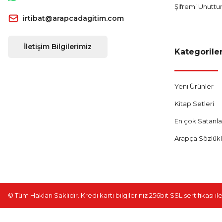
Şifremi Unutt
irtibat@arapcadagitim.com
İletişim Bilgilerimiz
Kategorile
Yeni Ürünler
Kitap Setleri
En çok Satanla
Arapça Sözlük
© Tüm Hakları Saklıdır. Kredi kartı bilgileriniz 256bit SSL sertifikası 