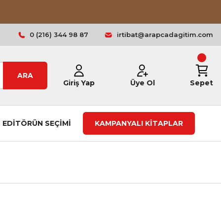
0 (216) 344 98 87
irtibat@arapcadagitim.com
ARA
Giriş Yap
Üye Ol
Sepet
EDİTÖRÜN SEÇİMİ
KAMPANYALI KİTAPLAR