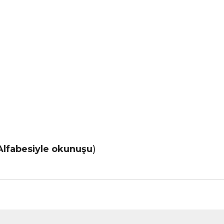
Alfabesiyle okunuşu
)
nularda yetersiz gördüğünüz noktaları öneri formunu kullanarak tarafımız
Bu ürüne ilk yorumu siz yapın!