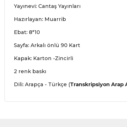
Yayınevi: Cantaş Yayınları
Hazırlayan: Muarrib
Ebat: 8*10
Sayfa: Arkalı önlü 90 Kart
Kapak: Karton -Zincirli
2 renk baskı
Dili: Arapça - Türkçe (
Transkripsiyon Arap 
Bu ürünün fiyat bilgisi, resim, ürün açıklamalarında ve diğer ko
Görüş ve önerileriniz için teşekkür ederiz.