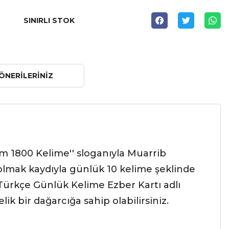
SINIRLI STOK
ÖNERILERINIZ
am 1800 Kelime'' sloganıyla Muarrib
aç olmak kaydıyla günlük 10 kelime şeklinde
in Türkçe Günlük Kelime Ezber Kartı adlı
k bir dağarcığa sahip olabilirsiniz.