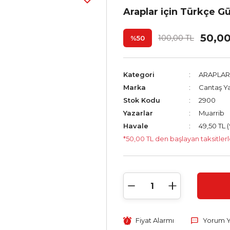
Araplar için Türkçe G
50,0
100,00 TL
%50
Kategori
ARAPLAR
Marka
Cantaş Ya
Stok Kodu
2900
Yazarlar
Muarrib
Havale
49,50 TL 
*50,00 TL den başlayan taksitlerl
Fiyat Alarmı
Yorum 