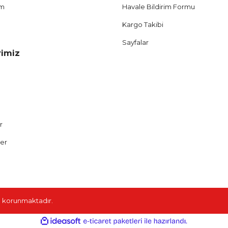
um
Havale Bildirim Formu
Kargo Takibi
Sayfalar
rimiz
r
ler
ile korunmaktadır.
ile
ideasoft
e-