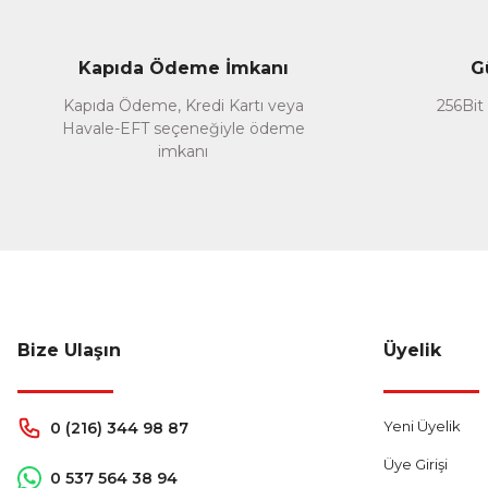
Ürün resmi kalitesiz, bozuk veya görüntülenemiyor.
Ürün açıklamasında eksik bilgiler bulunuyor.
Kapıda Ödeme İmkanı
G
Ürün bilgilerinde hatalar bulunuyor.
Kapıda Ödeme, Kredi Kartı veya
256Bit 
Ürün fiyatı diğer sitelerden daha pahalı.
Havale-EFT seçeneğiyle ödeme
Bu ürüne benzer farklı alternatifler olmalı.
imkanı
Bize Ulaşın
Üyelik
Yeni Üyelik
0 (216) 344 98 87
Üye Girişi
0 537 564 38 94