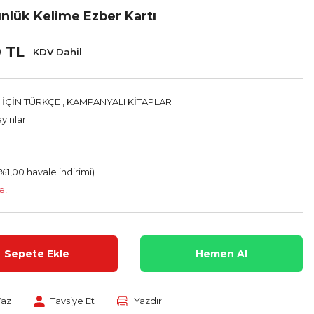
ünlük Kelime Ezber Kartı
0 TL
KDV Dahil
 İÇİN TÜRKÇE
,
KAMPANYALI KİTAPLAR
yınları
(%1,00 havale indirimi)
e!
Sepete Ekle
Hemen Al
Yaz
Tavsiye Et
Yazdır