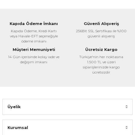
Görüş ve önerileriniz için teşekkür ederiz.
Ürün resmi kalitesiz, bozuk veya görüntülenemiyor.
Kapıda Ödeme İmkanı
Güvenli Alışveriş
Ürün açıklamasında eksik bilgiler bulunuyor.
Kapıda Ödeme, Kredi Kartı
256Bit SSL Sertifikası ile %100
veya Havale-EFT seçeneğiyle
güvenli alışveriş
Ürün bilgilerinde hatalar bulunuyor.
ödeme imkanı
Ürün fiyatı diğer sitelerden daha pahalı.
Müşteri Memuniyeti
Ücretsiz Kargo
Bu ürüne benzer farklı alternatifler olmalı.
14 Gün içerisinde kolay iade ve
Türkiye'nin her noktasına
değişim imkanı
1.500 TL ve üzeri
siparişlerinizde kargo
ücretsizdir
Gönder
Üyelik
Kurumsal