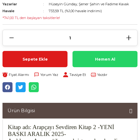
Yazarlar
Hüseyin Günday, Şener Şahin ve Fadime Kavak
Havale
733,59 TL (%1,00 havale indirimi)
*741,00 TL den başlayan taksitlerle!
Sepete Ekle
Hemen Al
Fiyat Alarmı
Yorum Yaz
Tavsiye Et
Yazdır
Ürün Bilgisi
Kitap adı: Arapçayı Sevdiren Kitap 2 -YENİ
BASKI ARALIK 2025-