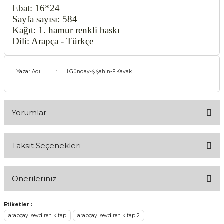
Ebat: 16*24
Sayfa sayısı: 584
Kağıt: 1. hamur renkli baskı
Dili: Arapça - Türkçe
Yazar Adı
:
H.Günday-Ş.Şahin-F.Kavak
Yorumlar
Taksit Seçenekleri
Bu ürüne ilk yorumu siz yapın!
Önerileriniz
Yorum Yaz
Bu ürünün fiyat bilgisi, resim, ürün açıklamalarında ve diğer
Etiketler :
konularda yetersiz gördüğünüz noktaları öneri formunu
arapçayı sevdiren kitap
arapçayı sevdiren kitap 2
kullanarak tarafımıza iletebilirsiniz.