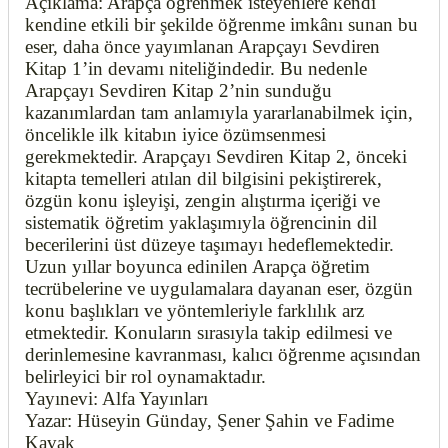
Açıklama: Arapça öğrenmek isteyenlere kendi
kendine etkili bir şekilde öğrenme imkânı sunan bu
eser, daha önce yayımlanan Arapçayı Sevdiren
Kitap 1’in devamı niteliğindedir. Bu nedenle
Arapçayı Sevdiren Kitap 2’nin sunduğu
kazanımlardan tam anlamıyla yararlanabilmek için,
öncelikle ilk kitabın iyice özümsenmesi
gerekmektedir. Arapçayı Sevdiren Kitap 2, önceki
kitapta temelleri atılan dil bilgisini pekiştirerek,
özgün konu işleyişi, zengin alıştırma içeriği ve
sistematik öğretim yaklaşımıyla öğrencinin dil
becerilerini üst düzeye taşımayı hedeflemektedir.
Uzun yıllar boyunca edinilen Arapça öğretim
tecrübelerine ve uygulamalara dayanan eser, özgün
konu başlıkları ve yöntemleriyle farklılık arz
etmektedir. Konuların sırasıyla takip edilmesi ve
derinlemesine kavranması, kalıcı öğrenme açısından
belirleyici bir rol oynamaktadır.
Yayınevi: Alfa Yayınları
Yazar: Hüseyin Günday, Şener Şahin ve Fadime
Kavak