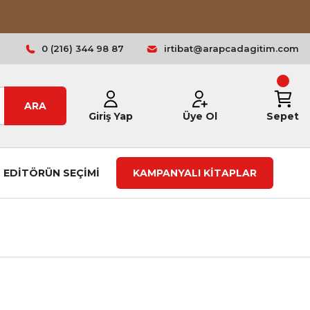
0 (216) 344 98 87
irtibat@arapcadagitim.com
ARA
Giriş Yap
Üye Ol
Sepet
EDİTÖRÜN SEÇİMİ
KAMPANYALI KİTAPLAR