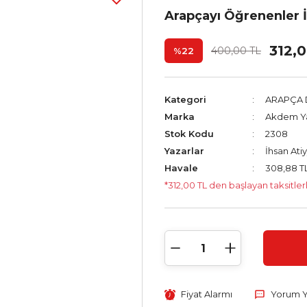
Arapçayı Öğrenenler İç
312,
400,00 TL
%22
Kategori
ARAPÇA D
Marka
Akdem Ya
Stok Kodu
2308
Yazarlar
İhsan At
Havale
308,88 TL
*312,00 TL den başlayan taksitler
Fiyat Alarmı
Yorum 