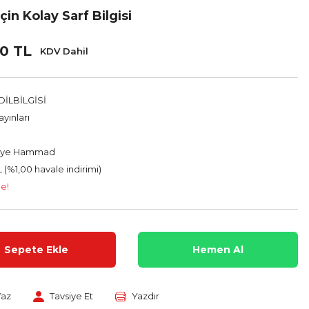
in Kolay Sarf Bilgisi
00 TL
KDV Dahil
İLBİLGİSİ
yınları
iyye Hammad
 (%1,00 havale indirimi)
le!
Sepete Ekle
Hemen Al
Yaz
Tavsiye Et
Yazdır