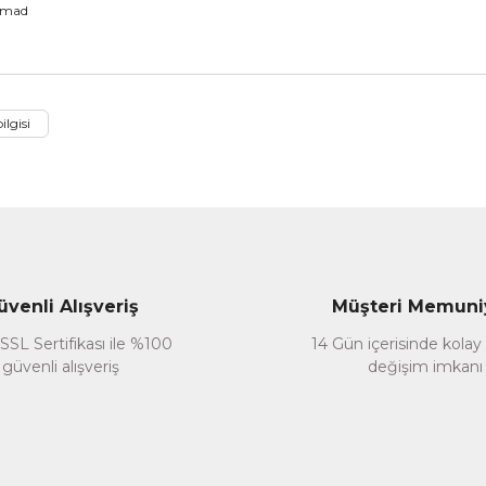
mmad
nularda yetersiz gördüğünüz noktaları öneri formunu kullanarak tarafımız
ilgisi
lmamış. Örnek çözümlemelerinin olduğu sayfalar olsaydı daha faydalı olurdu.
üvenli Alışveriş
Müşteri Memuni
SSL Sertifikası ile %100
14 Gün içerisinde kolay
güvenli alışveriş
değişim imkanı
Gönder