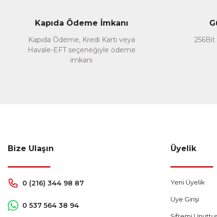
Ürün resmi kalitesiz, bozuk veya görüntülenemiyor.
Ürün açıklamasında eksik bilgiler bulunuyor.
Kapıda Ödeme İmkanı
G
Ürün bilgilerinde hatalar bulunuyor.
Kapıda Ödeme, Kredi Kartı veya
256Bit 
Ürün fiyatı diğer sitelerden daha pahalı.
Havale-EFT seçeneğiyle ödeme
Bu ürüne benzer farklı alternatifler olmalı.
imkanı
Bize Ulaşın
Üyelik
Yeni Üyelik
0 (216) 344 98 87
Üye Girişi
0 537 564 38 94
Şifremi Unutt