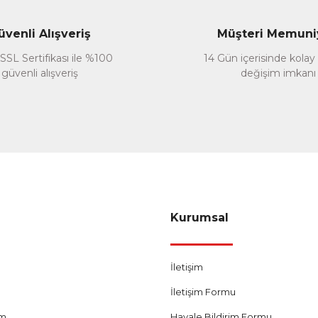
Yorum Yaz
üvenli Alışveriş
Müşteri Memuni
SSL Sertifikası ile %100
14 Gün içerisinde kolay
güvenli alışveriş
değişim imkanı
Gönder
Kurumsal
İletişim
İletişim Formu
um
Havale Bildirim Formu