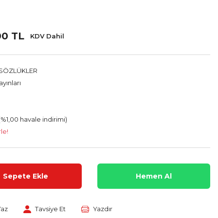
00 TL
KDV Dahil
SÖZLÜKLER
yınları
(%1,00 havale indirimi)
le!
Sepete Ekle
Hemen Al
Yaz
Tavsiye Et
Yazdır