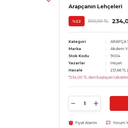
Arapçanın Lehçeleri
234,
300,00 TL
%22
Kategori
ARAPÇA 
Marka
Akdem Ya
Stok Kodu
9004
Yazarlar
Heyet
Havale
231,66 TL 
*234,00 TL den başlayan taksitler
Fiyat Alarmı
Yorum 