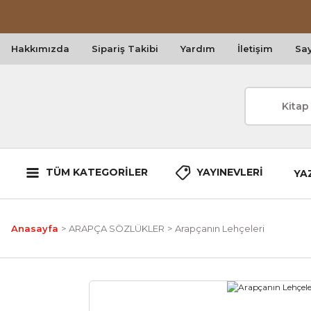
Hakkımızda
Sipariş Takibi
Yardım
İletişim
Say
TÜM KATEGORİLER
YAYINEVLERİ
YA
Anasayfa
ARAPÇA SÖZLÜKLER
Arapçanın Lehçeleri