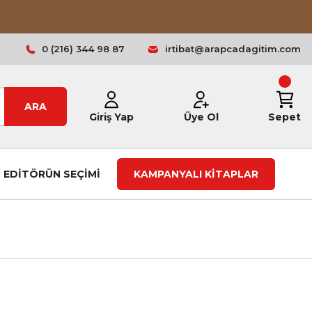
0 (216) 344 98 87
irtibat@arapcadagitim.com
ARA
Giriş Yap
Üye Ol
Sepet
EDİTÖRÜN SEÇİMİ
KAMPANYALI KİTAPLAR