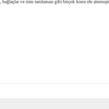
i, bağlaçlar ve isim tamlaması gibi birçok konu ele alınmıştı
nularda yetersiz gördüğünüz noktaları öneri formunu kullanarak tarafımız
Bu ürüne ilk yorumu siz yapın!