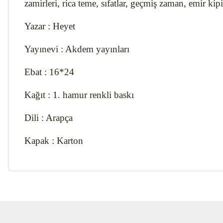
zamirleri, rica teme, sıfatlar, geçmiş zaman, emir kip
Yazar : Heyet
Yayınevi : Akdem yayınları
Ebat : 16*24
Kağıt : 1. hamur renkli baskı
Dili : Arapça
Kapak : Karton
Bu ürünün fiyat bilgisi, resim, ürün açıklamalarında ve diğer ko
Görüş ve önerileriniz için teşekkür ederiz.