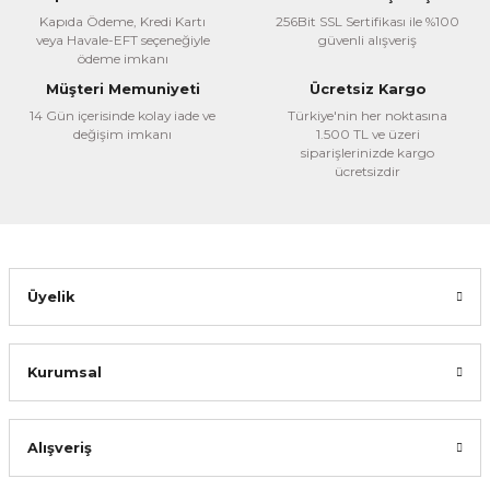
Ürün açıklamasında eksik bilgiler bulunuyor.
Kapıda Ödeme, Kredi Kartı
256Bit SSL Sertifikası ile %100
veya Havale-EFT seçeneğiyle
güvenli alışveriş
Ürün bilgilerinde hatalar bulunuyor.
ödeme imkanı
Ürün fiyatı diğer sitelerden daha pahalı.
Müşteri Memuniyeti
Ücretsiz Kargo
Bu ürüne benzer farklı alternatifler olmalı.
14 Gün içerisinde kolay iade ve
Türkiye'nin her noktasına
değişim imkanı
1.500 TL ve üzeri
siparişlerinizde kargo
ücretsizdir
Gönder
Üyelik
Kurumsal
Alışveriş