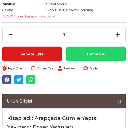
Yazarlar
R.Resul Sevinç
Havale
252,95 TL (%1,00 havale indirimi)
*255,50 TL den başlayan taksitlerle!
Sepete Ekle
Hemen Al
Fiyat Alarmı
Yorum Yaz
Tavsiye Et
Yazdır
Ürün Bilgisi
Kitap adı: Arapçada Cümle Yapısı
Yayınevi: Ensar Yayınları