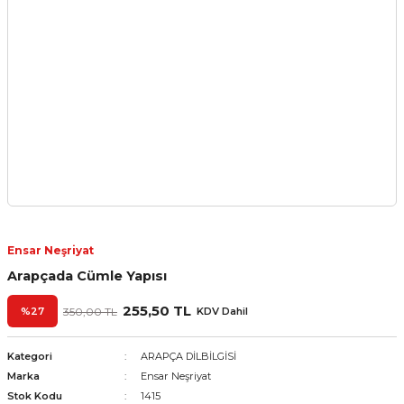
Ensar Neşriyat
Arapçada Cümle Yapısı
255,50 TL
%27
350,00 TL
KDV Dahil
Kategori
ARAPÇA DİLBİLGİSİ
Marka
Ensar Neşriyat
Stok Kodu
1415