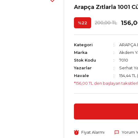
Arapça Zıtlarla 1001 
156,
200,00 TL
%22
Kategori
ARAPÇA D
Marka
Akdem Ya
Stok Kodu
7010
Yazarlar
Serhat Ya
Havale
154,44 TL 
*156,00 TL den başlayan taksitler
Fiyat Alarmı
Yorum 