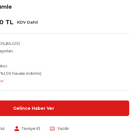
Cümle
00 TL
KDV Dahil
İLBİLGİSİ
yınları
kıcı
(%1,00 havale indirimi)
le!
Gelince Haber Ver
Yaz
Tavsiye Et
Yazdır