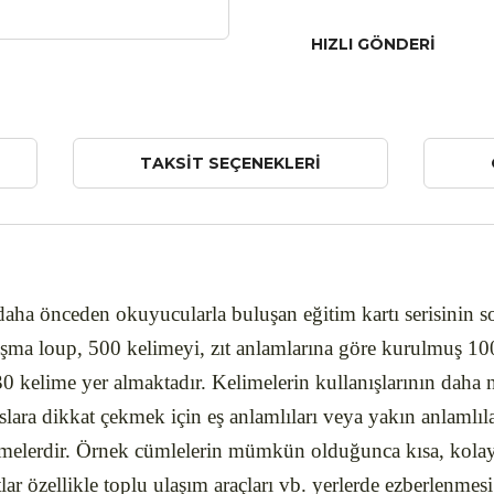
HIZLI GÖNDERI
TAKSIT SEÇENEKLERI
k daha önceden okuyucularla buluşan eğitim kartı serisinin
çalışma loup, 500 kelimeyi, zıt anlamlarına göre kurulmuş 
0 kelime yer almaktadır. Kelimelerin kullanışlarının daha n
lara dikkat çekmek için eş anlamlıları veya yakın anlamlılar
elimelerdir. Örnek cümlelerin mümkün olduğunca kısa, kolay 
lar özellikle toplu ulaşım araçları vb. yerlerde ezberlenmesi