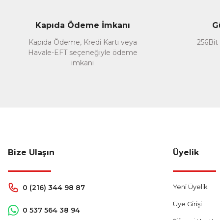
Ürün bilgilerinde hatalar bulunuyor.
Müberra Akçay | 04/02/2023
Ürün fiyatı diğer sitelerden daha pahalı.
Kapıda Ödeme İmkanı
G
Bu ürüne benzer farklı alternatifler olmalı.
Yorum Yaz
Kapıda Ödeme, Kredi Kartı veya
256Bit 
Havale-EFT seçeneğiyle ödeme
imkanı
Bize Ulaşın
Üyelik
Yeni Üyelik
0 (216) 344 98 87
Üye Girişi
0 537 564 38 94