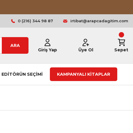
0 (216) 344 98 87
irtibat@arapcadagitim.com
ARA
Giriş Yap
Üye Ol
Sepet
EDİTÖRÜN SEÇİMİ
KAMPANYALI KİTAPLAR