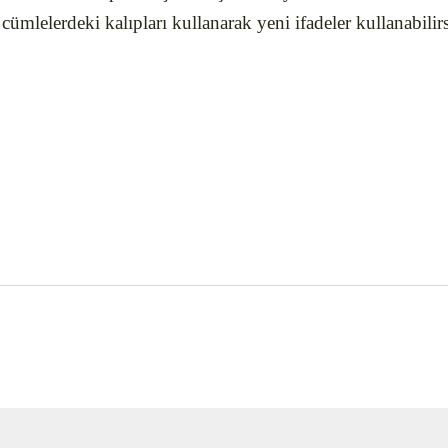
 cümlelerdeki kalıpları kullanarak yeni ifadeler kullanabilirs
nularda yetersiz gördüğünüz noktaları öneri formunu kullanarak tarafımız
 Faydalı olacağına eminim