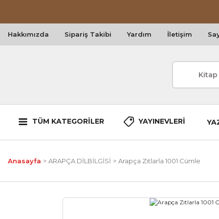
Hakkımızda
Sipariş Takibi
Yardım
İletişim
Say
TÜM KATEGORİLER
YAYINEVLERİ
YA
Anasayfa
ARAPÇA DİLBİLGİSİ
Arapça Zıtlarla 1001 Cümle