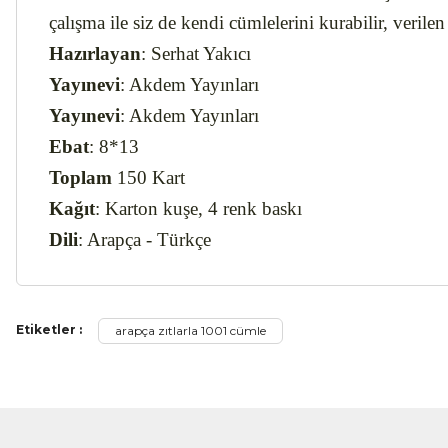
çalışma ile siz de kendi cümlelerini kurabilir, verilen
Hazırlayan
: Serhat Yakıcı
Yayınevi
: Akdem Yayınları
Yayınevi
: Akdem Yayınları
Ebat
: 8*13
Toplam
150 Kart
Kağıt
: Karton kuşe, 4 renk baskı
Dili
: Arapça - Türkçe
Bu ürünün fiyat bilgisi, resim, ürün açıklamalarında ve diğer ko
Etiketler :
arapça zıtlarla 1001 cümle
Görüş ve önerileriniz için teşekkür ederiz.
Arapça
Ürün resmi kalitesiz, bozuk veya görüntülenemiyor.
Ürün açıklamasında eksik bilgiler bulunuyor.
Hem kelimelerin zıt anlamları var hemde bunları açıklayan cümleler.