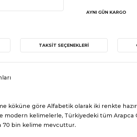
AYNI GÜN KARGO
TAKSIT SEÇENEKLERI
ları
me köküne göre Alfabetik olarak iki renkte hazı
ve modern kelimelerle, Türkiyedeki tüm Arapca Ö
 da 70 bin kelime mevcuttur.