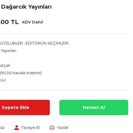
Dağarcık Yayınları
,00 TL
KDV Dahil
SÖZLÜKLER
,
EDİTÖRÜN SEÇİMLERİ
Yayınları
utçalı
(%1,00 havale indirimi)
rle!
Sepete Ekle
Hemen Al
Yaz
Tavsiye Et
Yazdır