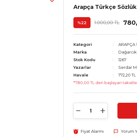
Arapça Türkçe Sözlük 
780
1.000,00 TL
%22
Kategori
ARAPÇA 
Marka
Dağarcık 
Stok Kodu
1267
Yazarlar
Serdar M
Havale
772,20 TL 
*780,00 TL den başlayan taksitle
Fiyat Alarmı
Yorum 