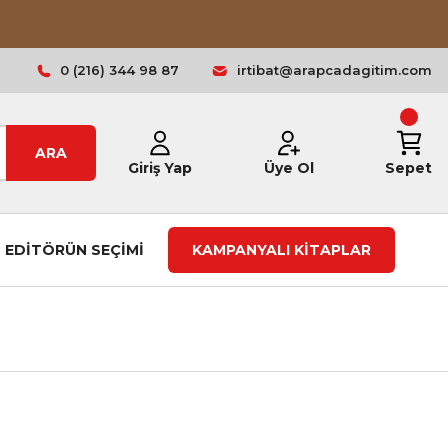
0 (216) 344 98 87
irtibat@arapcadagitim.com
ARA
Giriş Yap
Üye Ol
Sepet
EDİTÖRÜN SEÇİMİ
KAMPANYALI KİTAPLAR