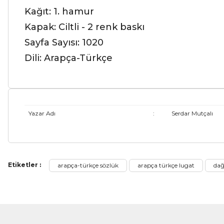
Kağıt: 1. hamur
Kapak: Ciltli - 2 renk baskı
Sayfa Sayısı: 1020
Dili: Arapça-Türkçe
Yazar Adı
:
Serdar Mutçalı
Bu ürünün fiyat bilgisi, resim, ürün açıklamalarında ve diğer ko
Etiketler :
arapça-türkçe sözlük
arapça türkçe lugat
dağ
Görüş ve önerileriniz için teşekkür ederiz.
Ürün resmi kalitesiz, bozuk veya görüntülenemiyor.
Ürün açıklamasında eksik bilgiler bulunuyor.