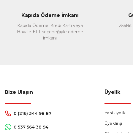
Ürün bilgilerinde hatalar bulunuyor.
Ürün fiyatı diğer sitelerden daha pahalı.
Kapıda Ödeme İmkanı
G
Bu ürüne benzer farklı alternatifler olmalı.
Kapıda Ödeme, Kredi Kartı veya
256Bit 
Havale-EFT seçeneğiyle ödeme
imkanı
Bize Ulaşın
Üyelik
Yeni Üyelik
0 (216) 344 98 87
Üye Girişi
0 537 564 38 94