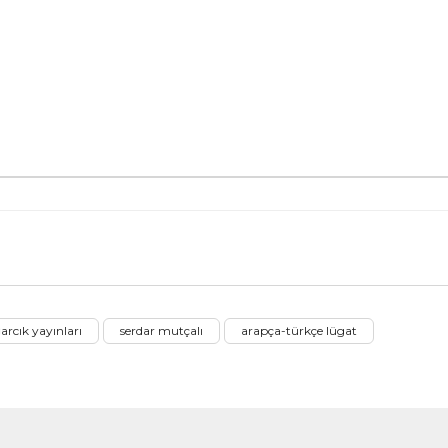
nularda yetersiz gördüğünüz noktaları öneri formunu kullanarak tarafımız
arcık yayınları
serdar mutçalı
arapça-türkçe lügat
Bu ürüne ilk yorumu siz yapın!
Yorum Yaz