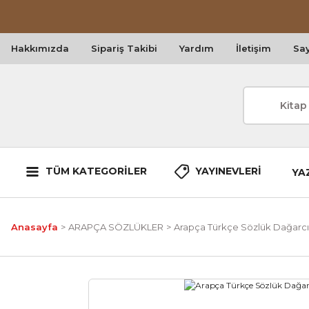
Hakkımızda
Sipariş Takibi
Yardım
İletişim
Say
TÜM KATEGORİLER
YAYINEVLERİ
YA
Anasayfa
ARAPÇA SÖZLÜKLER
Arapça Türkçe Sözlük Dağarcık