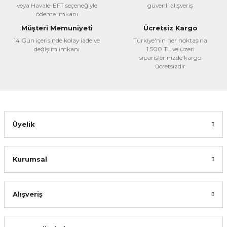
veya Havale-EFT seçeneğiyle
güvenli alışveriş
Ürün bilgilerinde hatalar bulunuyor.
ödeme imkanı
Ürün fiyatı diğer sitelerden daha pahalı.
Müşteri Memuniyeti
Ücretsiz Kargo
Bu ürüne benzer farklı alternatifler olmalı.
14 Gün içerisinde kolay iade ve
Türkiye'nin her noktasına
değişim imkanı
1.500 TL ve üzeri
siparişlerinizde kargo
ücretsizdir
Gönder
Üyelik
Kurumsal
Alışveriş