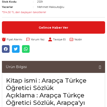
Stok Kodu
2129
Yazarlar
Mehmet Maksutoğlu
*514,50 TL den başlayan taksitlerle!
Gelince Haber Ver
Fiyat Alarmı
Yorum Yaz
Tavsiye Et
Yazdır
Ürün Bilgisi
Kitap ismi : Arapça Türkçe
Öğretici Sözlük
Açıklama : Arapça Türkçe
Öğretici Sözlük, Arapça'yı