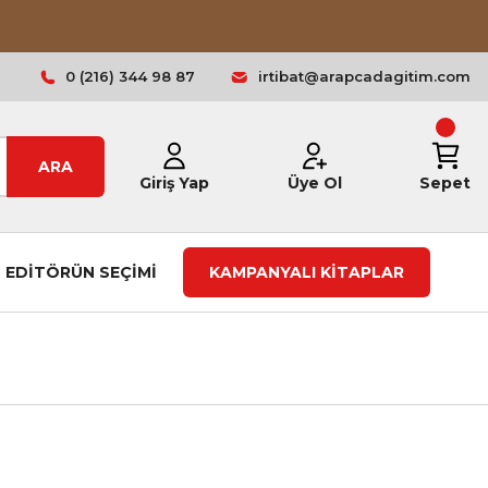
0 (216) 344 98 87
irtibat@arapcadagitim.com
ARA
Giriş Yap
Üye Ol
Sepet
EDİTÖRÜN SEÇİMİ
KAMPANYALI KİTAPLAR