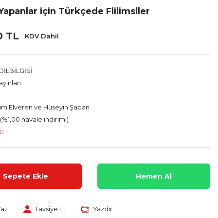
apanlar için Türkçede Fiilimsiler
0 TL
KDV Dahil
İLBİLGİSİ
yınları
im Elveren ve Hüseyin Şaban
 (%1,00 havale indirimi)
e!
Sepete Ekle
Hemen Al
Yaz
Tavsiye Et
Yazdır