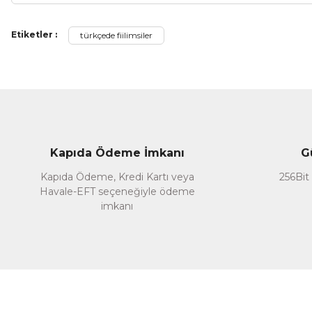
Bu ürünün fiyat bilgisi, resim, ürün açıklamalarında ve diğer ko
Etiketler :
türkçede fiilimsiler
Görüş ve önerileriniz için teşekkür ederiz.
Ürün resmi kalitesiz, bozuk veya görüntülenemiyor.
Ürün açıklamasında eksik bilgiler bulunuyor.
Ürün bilgilerinde hatalar bulunuyor.
Ürün fiyatı diğer sitelerden daha pahalı.
Kapıda Ödeme İmkanı
G
Bu ürüne benzer farklı alternatifler olmalı.
Kapıda Ödeme, Kredi Kartı veya
256Bit 
Havale-EFT seçeneğiyle ödeme
imkanı