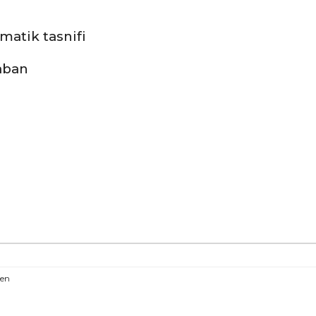
ematik tasnifi
aban
ren