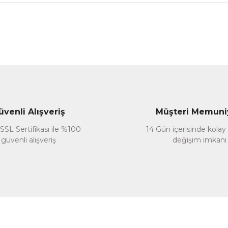
nularda yetersiz gördüğünüz noktaları öneri formunu kullanarak tarafımız
Bu ürüne ilk yorumu siz yapın!
Yorum Yaz
üvenli Alışveriş
Müşteri Memuni
SSL Sertifikası ile %100
14 Gün içerisinde kolay
güvenli alışveriş
değişim imkanı
Gönder