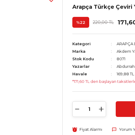
Arapça Türkçe Çeviri Y
171,6
220,00 TL
%22
Kategori
ARAPÇA D
Marka
Akdem Ya
Stok Kodu
8071
Yazarlar
Abdurrah
Havale
169,88 TL
*171,60 TL den başlayan taksitlerl
Fiyat Alarmı
Yorum 