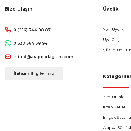
Bize Ulaşın
Üyelik
Yeni Üyelik
0 (216) 344 98 87
Üye Girişi
0 537 564 38 94
Şifremi Unutt
irtibat@arapcadagitim.com
İletişim Bilgilerimiz
Kategorile
Yeni Ürünler
Kitap Setleri
En çok Satanla
Arapça Sözlük