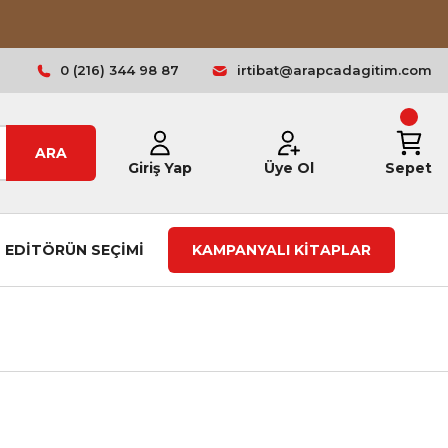
0 (216) 344 98 87
irtibat@arapcadagitim.com
ARA
Giriş Yap
Üye Ol
Sepet
EDİTÖRÜN SEÇİMİ
KAMPANYALI KİTAPLAR