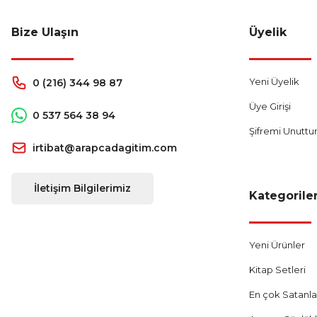
%25
187,50 TL
Bize Ulaşın
Üyelik
Sepete Ekle
Yeni Üyelik
0 (216) 344 98 87
Üye Girişi
0 537 564 38 94
Şifremi Unutt
irtibat@arapcadagitim.com
İletişim Bilgilerimiz
Kategorile
Yeni Ürünler
Kitap Setleri
En çok Satanla