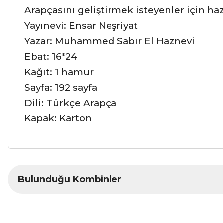
Arapçasını geliştirmek isteyenler için haz
Yayınevi: Ensar Neşriyat
Yazar: Muhammed Sabır El Haznevi
Ebat: 16*24
Kağıt: 1 hamur
Sayfa: 192 sayfa
Dili: Türkçe Arapça
Kapak: Karton
Bu ürünün fiyat bilgisi, resim, ürün açıklamalarında ve diğer ko
Bulunduğu Kombinler
Görüş ve önerileriniz için teşekkür ederiz.
Ürün resmi kalitesiz, bozuk veya görüntülenemiyor.
Ürün açıklamasında eksik bilgiler bulunuyor.