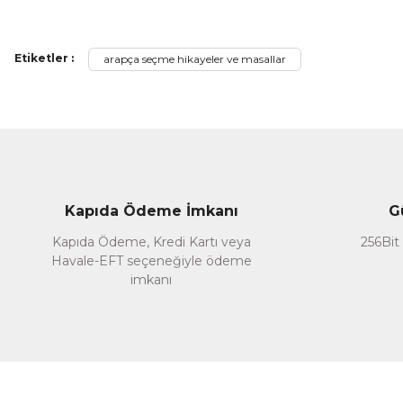
Ürün bilgilerinde hatalar bulunuyor.
Ürün fiyatı diğer sitelerden daha pahalı.
Etiketler :
arapça seçme hikayeler ve masallar
Bu ürüne benzer farklı alternatifler olmalı.
Kapıda Ödeme İmkanı
G
Kapıda Ödeme, Kredi Kartı veya
256Bit 
Havale-EFT seçeneğiyle ödeme
imkanı
Ensar Neşriyat
Arapça Seçme Hikayeler ve Masallar
250,00 TL