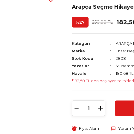
Arapça Seçme Hikayel
182,5
250,00 TL
%27
Kategori
ARAPÇA 
Marka
Ensar Neş
Stok Kodu
2808
Yazarlar
Muhammed
Havale
180,68 TL
*182,50 TL den başlayan taksitlerl
Fiyat Alarmı
Yorum 