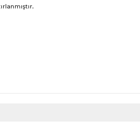
ırlanmıştır.
nularda yetersiz gördüğünüz noktaları öneri formunu kullanarak tarafımız
Bu ürüne ilk yorumu siz yapın!
Yorum Yaz