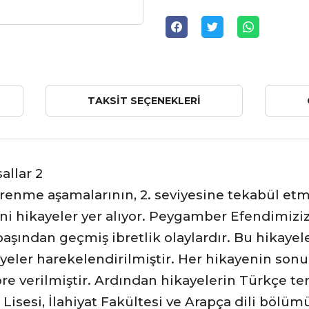
TAKSIT SEÇENEKLERI
allar 2
renme aşamalarının, 2. seviyesine tekabül etme
ni hikayeler yer alıyor. Peygamber Efendimizi
aşından geçmiş ibretlik olaylardır. Bu hikaye
ayeler harekelendirilmiştir. Her hikayenin so
e verilmiştir. Ardından hikayelerin Türkçe ter
sesi, İlahiyat Fakültesi ve Arapça dili bölümü