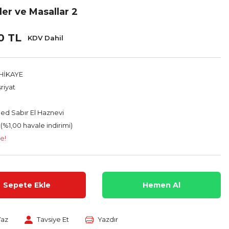
er ve Masallar 2
0 TL
KDV Dahil
HİKAYE
riyat
 Sabır El Haznevi
 (%1,00 havale indirimi)
e!
Sepete Ekle
Hemen Al
Yaz
Tavsiye Et
Yazdır