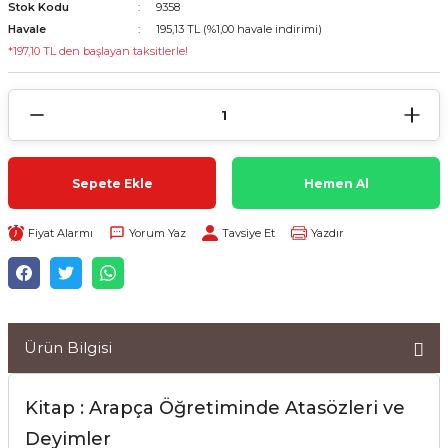
Stok Kodu
9358
Havale
195,13 TL (%1,00 havale indirimi)
*197,10 TL den başlayan taksitlerle!
Sepete Ekle
Hemen Al
Fiyat Alarmı
Yorum Yaz
Tavsiye Et
Yazdır
Ürün Bilgisi
Kitap : Arapça Öğretiminde Atasözleri ve
Deyimler