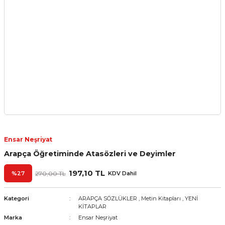
Ensar Neşriyat
Arapça Öğretiminde Atasözleri ve Deyimler
197,10 TL
%27
270,00 TL
KDV Dahil
Kategori
ARAPÇA SÖZLÜKLER
,
Metin Kitapları
,
YENİ
KİTAPLAR
Marka
Ensar Neşriyat