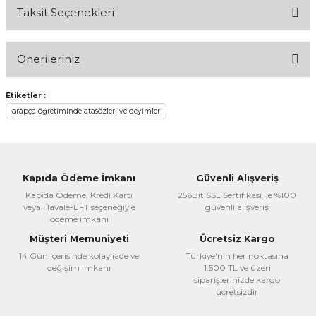
Taksit Seçenekleri
Bu ürüne ilk yorumu siz yapın!
Önerileriniz
Yorum Yaz
Bu ürünün fiyat bilgisi, resim, ürün açıklamalarında ve diğer
Etiketler :
konularda yetersiz gördüğünüz noktaları öneri formunu
arapça öğretiminde atasözleri ve deyimler
kullanarak tarafımıza iletebilirsiniz.
Görüş ve önerileriniz için teşekkür ederiz.
Ürün resmi kalitesiz, bozuk veya görüntülenemiyor.
Kapıda Ödeme İmkanı
Güvenli Alışveriş
Ürün açıklamasında eksik bilgiler bulunuyor.
Kapıda Ödeme, Kredi Kartı
256Bit SSL Sertifikası ile %100
veya Havale-EFT seçeneğiyle
güvenli alışveriş
Ürün bilgilerinde hatalar bulunuyor.
ödeme imkanı
Ürün fiyatı diğer sitelerden daha pahalı.
Müşteri Memuniyeti
Ücretsiz Kargo
Bu ürüne benzer farklı alternatifler olmalı.
14 Gün içerisinde kolay iade ve
Türkiye'nin her noktasına
değişim imkanı
1.500 TL ve üzeri
siparişlerinizde kargo
ücretsizdir