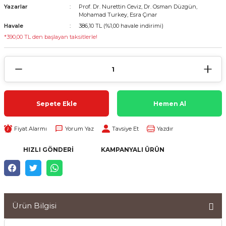
Yazarlar
Prof. Dr. Nurettin Ceviz, Dr. Osman Düzgün,
Mohamad Turkey, Esra Çınar
Havale
386,10 TL (%1,00 havale indirimi)
*390,00 TL den başlayan taksitlerle!
Sepete Ekle
Hemen Al
Fiyat Alarmı
Yorum Yaz
Tavsiye Et
Yazdır
HIZLI GÖNDERI
KAMPANYALI ÜRÜN
Ürün Bilgisi