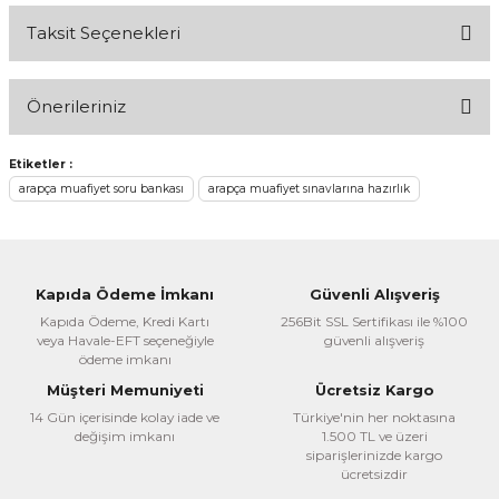
Taksit Seçenekleri
Bu ürüne ilk yorumu siz yapın!
Önerileriniz
Yorum Yaz
Bu ürünün fiyat bilgisi, resim, ürün açıklamalarında ve diğer
Etiketler :
konularda yetersiz gördüğünüz noktaları öneri formunu
arapça muafiyet soru bankası
arapça muafiyet sınavlarına hazırlık
kullanarak tarafımıza iletebilirsiniz.
Görüş ve önerileriniz için teşekkür ederiz.
Ürün resmi kalitesiz, bozuk veya görüntülenemiyor.
Kapıda Ödeme İmkanı
Güvenli Alışveriş
Ürün açıklamasında eksik bilgiler bulunuyor.
Kapıda Ödeme, Kredi Kartı
256Bit SSL Sertifikası ile %100
veya Havale-EFT seçeneğiyle
güvenli alışveriş
Ürün bilgilerinde hatalar bulunuyor.
ödeme imkanı
Ürün fiyatı diğer sitelerden daha pahalı.
Müşteri Memuniyeti
Ücretsiz Kargo
Bu ürüne benzer farklı alternatifler olmalı.
14 Gün içerisinde kolay iade ve
Türkiye'nin her noktasına
değişim imkanı
1.500 TL ve üzeri
siparişlerinizde kargo
ücretsizdir