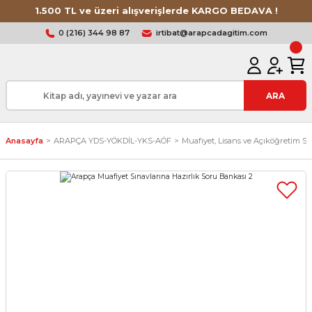
1.500 TL ve üzeri alışverişlerde KARGO BEDAVA !
0 (216) 344 98 87
irtibat@arapcadagitim.com
ARA
Anasayfa
ARAPÇA YDS-YÖKDİL-YKS-AÖF
Muafiyet, Lisans ve Açıköğretim S