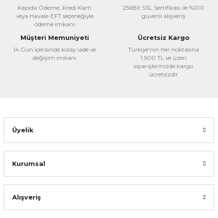
Kapıda Ödeme, Kredi Kartı
256Bit SSL Sertifikası ile %100
veya Havale-EFT seçeneğiyle
güvenli alışveriş
Ürün resmi kalitesiz, bozuk veya görüntülenemiyor.
ödeme imkanı
Ürün açıklamasında eksik bilgiler bulunuyor.
Müşteri Memuniyeti
Ücretsiz Kargo
14 Gün içerisinde kolay iade ve
Ürün bilgilerinde hatalar bulunuyor.
Türkiye'nin her noktasına
değişim imkanı
1.500 TL ve üzeri
Ürün fiyatı diğer sitelerden daha pahalı.
siparişlerinizde kargo
ücretsizdir
Bu ürüne benzer farklı alternatifler olmalı.
Üyelik
Gönder
Kurumsal
Alışveriş