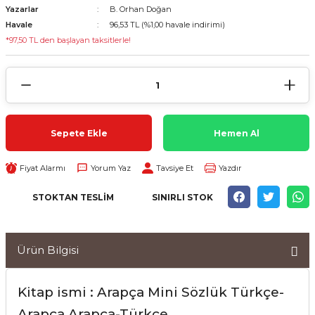
Yazarlar
B. Orhan Doğan
Havale
96,53 TL (%1,00 havale indirimi)
*97,50 TL den başlayan taksitlerle!
Sepete Ekle
Hemen Al
Fiyat Alarmı
Yorum Yaz
Tavsiye Et
Yazdır
STOKTAN TESLIM
SINIRLI STOK
Ürün Bilgisi
Kitap ismi : Arapça Mini Sözlük Türkçe-
Arapça Arapça-Türkçe