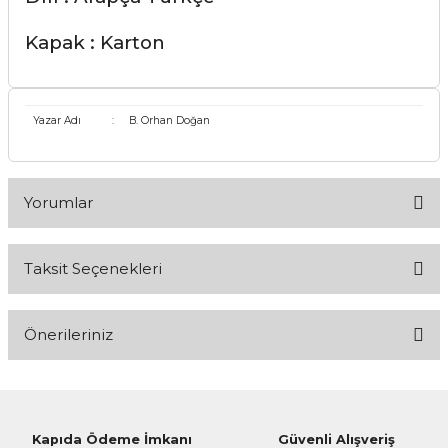
Kapak : Karton
Yazar Adı
:
B. Orhan Doğan
Yorumlar
Taksit Seçenekleri
Bu ürüne ilk yorumu siz yapın!
Önerileriniz
Yorum Yaz
Bu ürünün fiyat bilgisi, resim, ürün açıklamalarında ve diğer
konularda yetersiz gördüğünüz noktaları öneri formunu
kullanarak tarafımıza iletebilirsiniz.
Kapıda Ödeme İmkanı
Güvenli Alışveriş
Görüş ve önerileriniz için teşekkür ederiz.