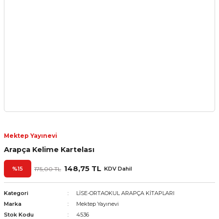
Mektep Yayınevi
Arapça Kelime Kartelası
148,75 TL
%15
175,00 TL
KDV Dahil
Kategori
LİSE-ORTAOKUL ARAPÇA KİTAPLARI
Marka
Mektep Yayınevi
Stok Kodu
4536