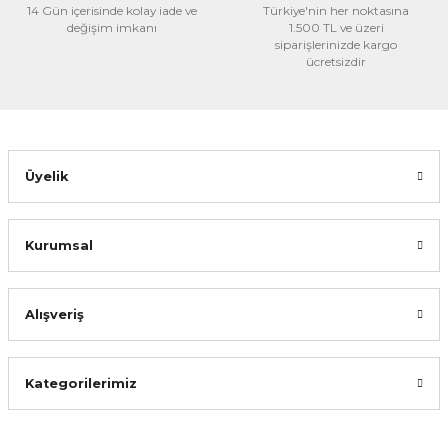
14 Gün içerisinde kolay iade ve
Ürün bilgilerinde hatalar bulunuyor.
Türkiye'nin her noktasına
değişim imkanı
1.500 TL ve üzeri
Ürün fiyatı diğer sitelerden daha pahalı.
siparişlerinizde kargo
ücretsizdir
Bu ürüne benzer farklı alternatifler olmalı.
Üyelik
Gönder
Kurumsal
Alışveriş
Kategorilerimiz