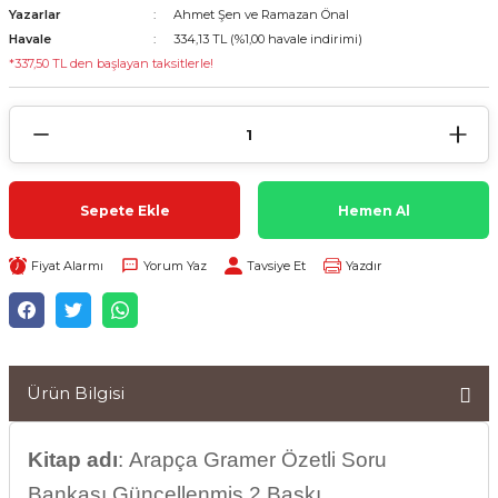
Yazarlar
Ahmet Şen ve Ramazan Önal
Havale
334,13 TL (%1,00 havale indirimi)
*337,50 TL den başlayan taksitlerle!
Sepete Ekle
Hemen Al
Fiyat Alarmı
Yorum Yaz
Tavsiye Et
Yazdır
Ürün Bilgisi
Kitap adı
: Arapça Gramer Özetli Soru
Bankası Güncellenmiş 2.Baskı