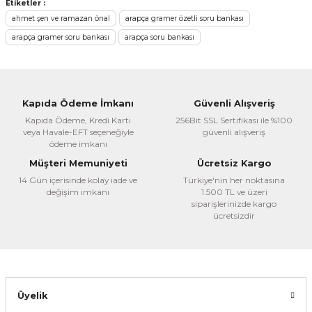
Bu ürünün fiyat bilgisi, resim, ürün açıklamalarında ve diğer
Etiketler :
konularda yetersiz gördüğünüz noktaları öneri formunu
ahmet şen ve ramazan önal
arapça gramer özetli soru bankası
kullanarak tarafımıza iletebilirsiniz.
arapça gramer soru bankası
arapça soru bankası
Görüş ve önerileriniz için teşekkür ederiz.
Ürün resmi kalitesiz, bozuk veya görüntülenemiyor.
Ürün açıklamasında eksik bilgiler bulunuyor.
Kapıda Ödeme İmkanı
Güvenli Alışveriş
Ürün bilgilerinde hatalar bulunuyor.
Kapıda Ödeme, Kredi Kartı
256Bit SSL Sertifikası ile %100
veya Havale-EFT seçeneğiyle
güvenli alışveriş
Ürün fiyatı diğer sitelerden daha pahalı.
ödeme imkanı
Bu ürüne benzer farklı alternatifler olmalı.
Müşteri Memuniyeti
Ücretsiz Kargo
14 Gün içerisinde kolay iade ve
Türkiye'nin her noktasına
değişim imkanı
1.500 TL ve üzeri
siparişlerinizde kargo
ücretsizdir
Gönder
Üyelik