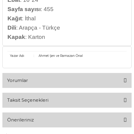
Sayfa
sayısı
: 455
Kağıt
: İthal
Dili
: Arapça - Türkçe
Kapak
: Karton
Yazar Adı
:
Ahmet Şen ve Ramazan Önal
Yorumlar
Taksit Seçenekleri
Bu ürüne ilk yorumu siz yapın!
Önerileriniz
Yorum Yaz