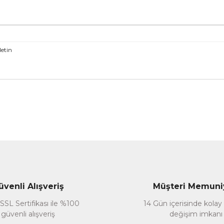
etin
nularda yetersiz gördüğünüz noktaları öneri formunu kullanarak tarafımız
Bu ürüne ilk yorumu siz yapın!
Yorum Yaz
üvenli Alışveriş
Müşteri Memuni
SSL Sertifikası ile %100
14 Gün içerisinde kolay
güvenli alışveriş
değişim imkanı