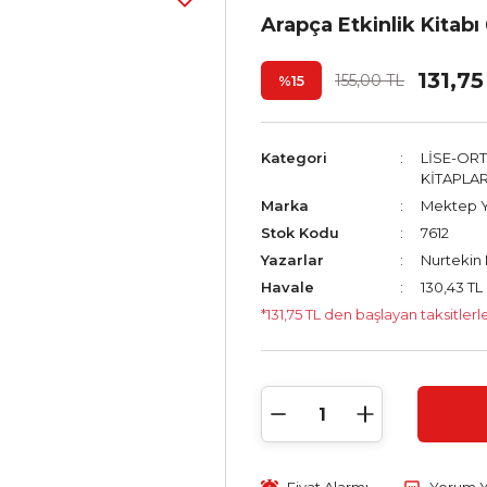
Arapça Etkinlik Kitabı
131,75
155,00 TL
%15
Kategori
LİSE-OR
KİTAPLA
Marka
Mektep Y
Stok Kodu
7612
Yazarlar
Nurtekin
Havale
130,43 TL 
*131,75 TL den başlayan taksitlerl