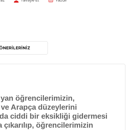
Yaz
Tavsiye Et
Yazdır
ÖNERILERINIZ
uyan öğrencilerimizin,
i ve Arapça düzeylerini
da ciddi bir eksikliği gidermesi
 çıkarılıp, öğrencilerimizin