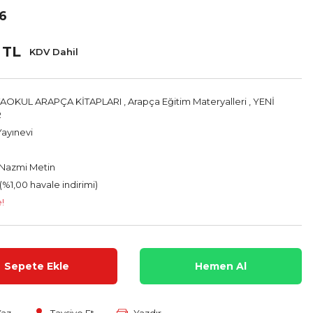
 6
 TL
KDV Dahil
TAOKUL ARAPÇA KİTAPLARI
,
Arapça Eğitim Materyalleri
,
YENİ
R
ayınevi
 Nazmi Metin
(%1,00 havale indirimi)
e!
Sepete Ekle
Hemen Al