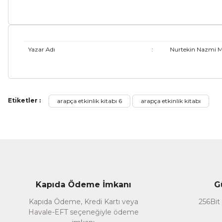
Yazar Adı
:
Nurtekin Nazmi M
Bu ürünün fiyat bilgisi, resim, ürün açıklamalarında ve diğer ko
Etiketler :
arapça etkinlik kitabı 6
arapça etkinlik kitabı
Görüş ve önerileriniz için teşekkür ederiz.
Ürün resmi kalitesiz, bozuk veya görüntülenemiyor.
Ürün açıklamasında eksik bilgiler bulunuyor.
Ürün bilgilerinde hatalar bulunuyor.
Ürün fiyatı diğer sitelerden daha pahalı.
Kapıda Ödeme İmkanı
G
Bu ürüne benzer farklı alternatifler olmalı.
Kapıda Ödeme, Kredi Kartı veya
256Bit 
Havale-EFT seçeneğiyle ödeme