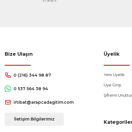
imkanı
Bize Ulaşın
Üyelik
Yeni Üyelik
0 (216) 344 98 87
Üye Girişi
0 537 564 38 94
Şifremi Unutt
irtibat@arapcadagitim.com
İletişim Bilgilerimiz
Kategorile