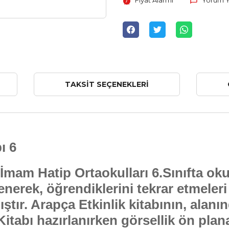
Fiyat Alarmı
Yorum 
TAKSIT SEÇENEKLERI
ı 6
 İmam Hatip Ortaokulları 6.Sınıfta ok
lenerek, öğrendiklerini tekrar etmeler
ştır. Arapça Etkinlik kitabının, alanın
itabı hazırlanırken görsellik ön plana