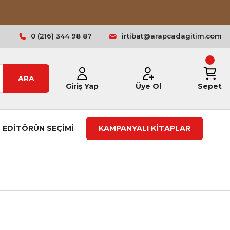
0 (216) 344 98 87
irtibat@arapcadagitim.com
ARA
Giriş Yap
Üye Ol
Sepet
EDİTÖRÜN SEÇİMİ
KAMPANYALI KİTAPLAR