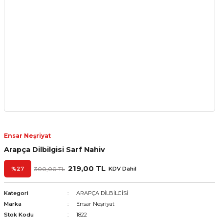
Ensar Neşriyat
Arapça Dilbilgisi Sarf Nahiv
219,00 TL
%27
300,00 TL
KDV Dahil
Kategori
ARAPÇA DİLBİLGİSİ
Marka
Ensar Neşriyat
Stok Kodu
1822