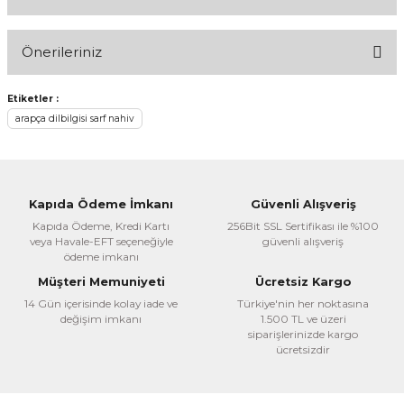
Bu ürüne ilk yorumu siz yapın!
Önerileriniz
Yorum Yaz
Bu ürünün fiyat bilgisi, resim, ürün açıklamalarında ve diğer
Etiketler :
konularda yetersiz gördüğünüz noktaları öneri formunu
arapça dilbilgisi sarf nahiv
kullanarak tarafımıza iletebilirsiniz.
Görüş ve önerileriniz için teşekkür ederiz.
Ürün resmi kalitesiz, bozuk veya görüntülenemiyor.
Kapıda Ödeme İmkanı
Güvenli Alışveriş
Ürün açıklamasında eksik bilgiler bulunuyor.
Kapıda Ödeme, Kredi Kartı
256Bit SSL Sertifikası ile %100
veya Havale-EFT seçeneğiyle
güvenli alışveriş
Ürün bilgilerinde hatalar bulunuyor.
ödeme imkanı
Ürün fiyatı diğer sitelerden daha pahalı.
Müşteri Memuniyeti
Ücretsiz Kargo
Bu ürüne benzer farklı alternatifler olmalı.
14 Gün içerisinde kolay iade ve
Türkiye'nin her noktasına
değişim imkanı
1.500 TL ve üzeri
siparişlerinizde kargo
ücretsizdir