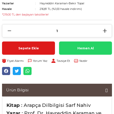
Yazarlar
Hayreddin Karaman-Bekir Topal
Havale
216,81 TL (%1,00 havale indirimi)
*219,00 TL den başlayan taksitlerle!
Sepete Ekle
Hemen Al
Fiyat Alarmı
Yorum Yaz
Tavsiye Et
Yazdır
Ürün Bilgisi
Kitap
: Arapça Dilbilgisi Sarf Nahiv
Yazar
: Prof. Dr. Hayreddin Karaman ve