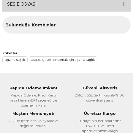
SES DOSYASI
konularda yetersiz gördüğünüz noktaları öneri formunu
kullanarak tarafımıza iletebilirsiniz.
Görüş ve önerileriniz için teşekkür ederiz.
İNDİR
Bulunduğu Kombinler
Ürün resmi kalitesiz, bozuk veya görüntülenemiyor.
Ürün açıklamasında eksik bilgiler bulunuyor.
Ürün bilgilerinde hatalar bulunuyor.
Etiketler :
Ürün fiyatı diğer sitelerden daha pahalı.
ağzına sağlık
arapça güzel konuşmak için ağzına sağlık
Bu ürüne benzer farklı alternatifler olmalı.
Kapıda Ödeme İmkanı
Güvenli Alışveriş
Kapıda Ödeme, Kredi Kartı
256Bit SSL Sertifikası ile %100
veya Havale-EFT seçeneğiyle
güvenli alışveriş
Gönder
ödeme imkanı
Müşteri Memuniyeti
Ücretsiz Kargo
Arapça Dağıtım
14 Gün içerisinde kolay iade ve
Türkiye'nin her noktasına
değişim imkanı
1.500 TL ve üzeri
Yeni Başlayanlar için Arapça Konuşma Seti
siparişlerinizde kargo