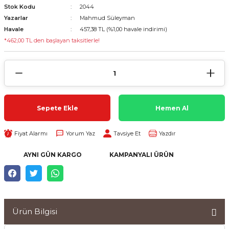
Stok Kodu
2044
Yazarlar
Mahmud Süleyman
Havale
457,38 TL (%1,00 havale indirimi)
*462,00 TL den başlayan taksitlerle!
Sepete Ekle
Hemen Al
Fiyat Alarmı
Yorum Yaz
Tavsiye Et
Yazdır
AYNI GÜN KARGO
KAMPANYALI ÜRÜN
Ürün Bilgisi