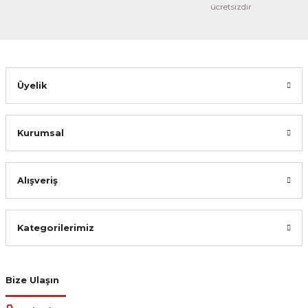
ücretsizdir
1.380,00 TL
%31
952,20 TL
Sepete Ekle
Üyelik
Kurumsal
Alışveriş
Kategorilerimiz
Bize Ulaşın