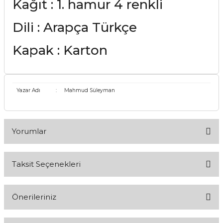
Kağıt : 1. hamur 4 renkli
Dili : Arapça Türkçe
Kapak : Karton
Yazar Adı
:
Mahmud Süleyman
Yorumlar
Taksit Seçenekleri
Bu ürüne ilk yorumu siz yapın!
Önerileriniz
Yorum Yaz
Bu ürünün fiyat bilgisi, resim, ürün açıklamalarında ve diğer