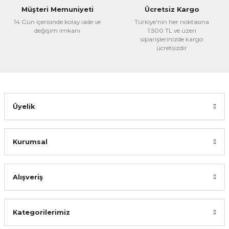
Bu ürüne benzer farklı alternatifler olmalı.
Müşteri Memuniyeti
Ücretsiz Kargo
14 Gün içerisinde kolay iade ve
Türkiye'nin her noktasına
değişim imkanı
1.500 TL ve üzeri
siparişlerinizde kargo
ücretsizdir
Gönder
Üyelik
Kurumsal
Alışveriş
Kategorilerimiz