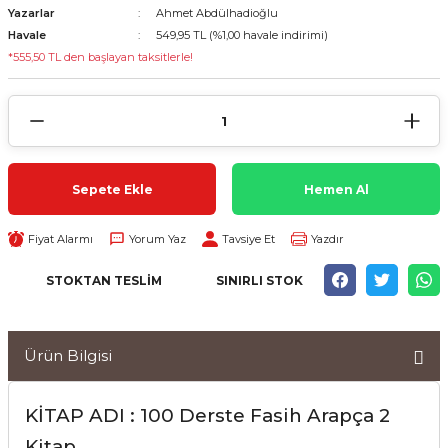
Yazarlar
Ahmet Abdülhadioğlu
Havale
549,95 TL (%1,00 havale indirimi)
*555,50 TL den başlayan taksitlerle!
Sepete Ekle
Hemen Al
Fiyat Alarmı
Yorum Yaz
Tavsiye Et
Yazdır
STOKTAN TESLIM
SINIRLI STOK
Ürün Bilgisi
KİTAP ADI : 100 Derste Fasih Arapça 2
Kitap