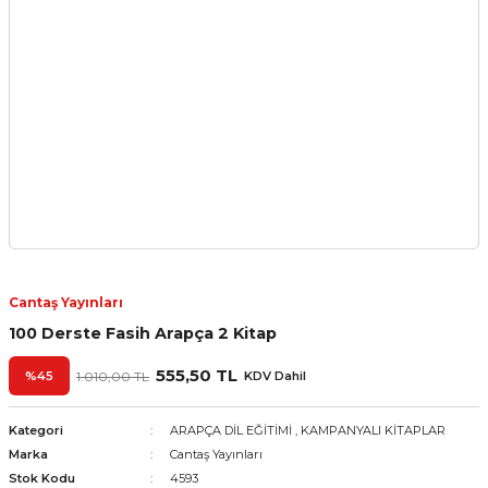
Cantaş Yayınları
100 Derste Fasih Arapça 2 Kitap
555,50 TL
%45
1.010,00 TL
KDV Dahil
Kategori
ARAPÇA DİL EĞİTİMİ
,
KAMPANYALI KİTAPLAR
Marka
Cantaş Yayınları
Stok Kodu
4593