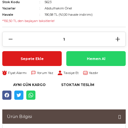
Stok Kodu
5623
Yazarlar
Abdulhakim Önel
Havale
190,58 TL (%1,00 havale indirimi)
*192,50 TL den başlayan taksitlerle!
Sepete Ekle
Hemen Al
Fiyat Alarmı
Yorum Yaz
Tavsiye Et
Yazdır
AYNI GÜN KARGO
STOKTAN TESLIM
Ürün Bilgisi