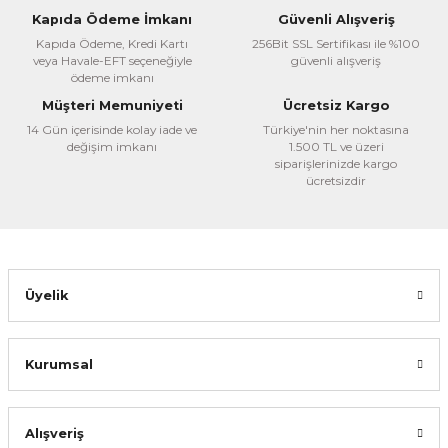
Ürün resmi kalitesiz, bozuk veya görüntülenemiyor.
Kapıda Ödeme İmkanı
Güvenli Alışveriş
Ürün açıklamasında eksik bilgiler bulunuyor.
Kapıda Ödeme, Kredi Kartı
256Bit SSL Sertifikası ile %100
veya Havale-EFT seçeneğiyle
güvenli alışveriş
Ürün bilgilerinde hatalar bulunuyor.
ödeme imkanı
Ürün fiyatı diğer sitelerden daha pahalı.
Müşteri Memuniyeti
Ücretsiz Kargo
Bu ürüne benzer farklı alternatifler olmalı.
14 Gün içerisinde kolay iade ve
Türkiye'nin her noktasına
değişim imkanı
1.500 TL ve üzeri
siparişlerinizde kargo
ücretsizdir
Gönder
Üyelik
Kurumsal
Alışveriş