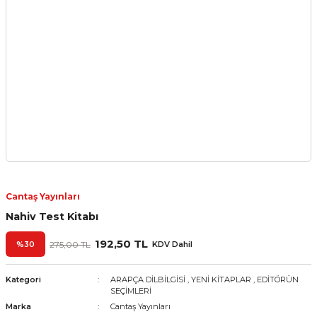
Cantaş Yayınları
Nahiv Test Kitabı
192,50 TL
%30
275,00 TL
KDV Dahil
Kategori
ARAPÇA DİLBİLGİSİ
,
YENİ KİTAPLAR
,
EDİTÖRÜN
SEÇİMLERİ
Marka
Cantaş Yayınları